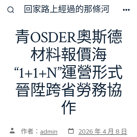
跳
回家路上經過的那條河
至
搜
選
尋
單
主
切
青OSDER奧斯德
要
換
開
內
關
材料報價海
容
“1+1+N”運營形式
晉陞跨省勞務協
作
發
文
作者：
admin
2026 年 4 月 8 日
表
章