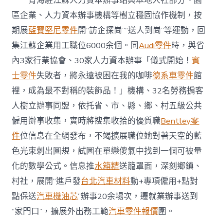
青海駐江蘇人力資本辦事站與本地人社部分、園
協
區企業、人力資本辦事機構等樹立穩固協作機制，按
作〉
中
期展
藍寶堅尼零件
開“訪企探崗”“送人到崗”等運動，回
集江蘇企業用工職位6000余個。同
Audi零件
時，與省
內3家行業協會、30家人力資本辦事「儀式開始！
賓
士零件
失敗者，將永遠被困在我的咖啡
德系車零件
館
裡，成為最不對稱的裝飾品！」機構、32名勞務掮客
人樹立辦事同盟，依托省、市、縣、鄉、村五級公共
僱用辦事收集，實時將搜集收拾的優質職
Bentley零
件
位信息在全網發布，不竭擴展職位她對著天空的藍
色光束刺出圓規，試圖在單戀傻氣中找到一個可被量
化的數學公式。信息推
水箱精
送籠罩面，深刻鄉鎮、
村社，展開“進戶發
台北汽車材料
動+專項僱用+點對
點保送
汽車機油芯
”辦事20余場次，遷就業辦事送到
“家門口”，擴展外出務工範
汽車零件報價
圍。