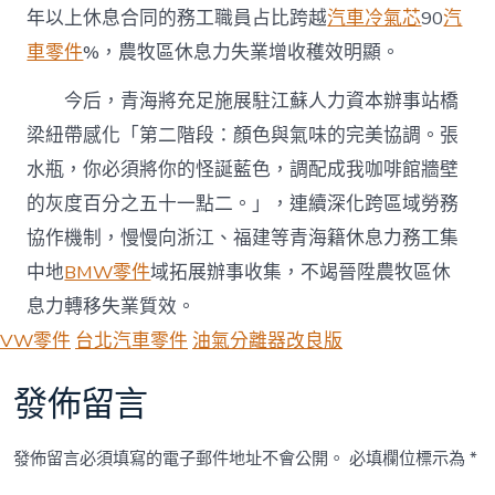
年以上休息合同的務工職員占比跨越
汽車冷氣芯
90
汽
車零件
%，農牧區休息力失業增收穫效明顯。
今后，青海將充足施展駐江蘇人力資本辦事站橋
梁紐帶感化「第二階段：顏色與氣味的完美協調。張
水瓶，你必須將你的怪誕藍色，調配成我咖啡館牆壁
的灰度百分之五十一點二。」，連續深化跨區域勞務
協作機制，慢慢向浙江、福建等青海籍休息力務工集
中地
BMW零件
域拓展辦事收集，不竭晉陞農牧區休
息力轉移失業質效。
VW零件
台北汽車零件
油氣分離器改良版
發佈留言
發佈留言必須填寫的電子郵件地址不會公開。
必填欄位標示為
*