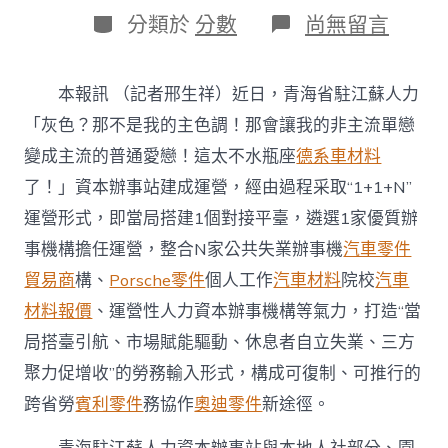
日
作
分
在
分類於
分數
尚無留言
期
者
類
〈青
OSDER
奧
本報訊 （記者邢生祥）近日，青海省駐江蘇人力
斯
德
「灰色？那不是我的主色調！那會讓我的非主流單戀
材
變成主流的普通愛戀！這太不水瓶座
德系車材料
料
報
了！」資本辦事站建成運營，經由過程采取“1+1+N”
價
運營形式，即當局搭建1個對接平臺，遴選1家優質辦
海
“1+1+N”
事機構擔任運營，整合N家公共失業辦事機
汽車零件
運
貿易商
構、
Porsche零件
個人工作
汽車材料
院校
汽車
營
形
材料報價
、運營性人力資本辦事機構等氣力，打造“當
式
晉
局搭臺引航、市場賦能驅動、休息者自立失業、三方
陞
聚力促增收”的勞務輸入形式，構成可復制、可推行的
跨
省
跨省勞
賓利零件
務協作
奧迪零件
新途徑。
勞
務