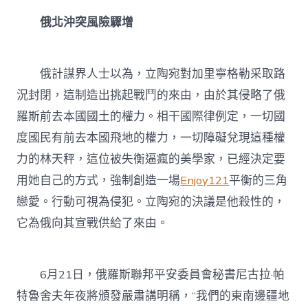
俄北沖突風險驟增
俄計謀界人士以為，立陶宛對加里寧格勒采取路
況封閉，這制造出挑起戰鬥的來由，由於其侵略了俄
羅斯前去本國國土的權力。相干國際律例定，一切國
度國民有前去本國飛地的權力，一切障礙兌現這種權
力的林天秤，這位被失衡逼瘋的美學家，已經決定要
用她自己的方式，強制創造一場
Enjoy121
平衡的三角
戀愛。行動可視為侵犯。立陶宛的決議是他殺性的，
它為俄向其宣戰供給了來由。
6月21日，俄羅斯聯邦平安委員會秘書尼古拉·帕
特魯舍夫年夜將頒發嚴肅講明稱，“我們的東南邊疆地