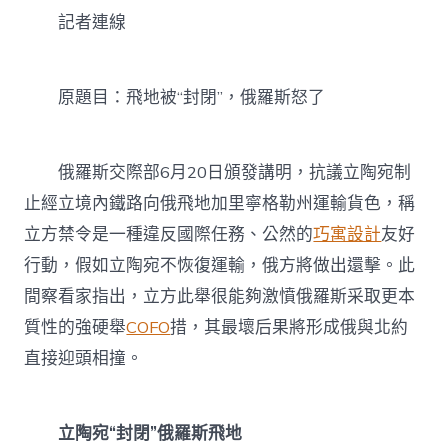
閉”，
記者連線
俄
羅
斯
怒
原題目：飛地被“封閉”，俄羅斯怒了
億
嵐
電
競
俄羅斯交際部6月20日頒發講明，抗議立陶宛制
椅
止經立境內鐵路向俄飛地加里寧格勒州運輸貨色，稱
了〉
中
立方禁令是一種違反國際任務、公然的
巧寓設計
友好
行動，假如立陶宛不恢復運輸，俄方將做出還擊。此
間察看家指出，立方此舉很能夠激憤俄羅斯采取更本
質性的強硬舉
COFO
措，其最壞后果將形成俄與北約
直接迎頭相撞。
立陶宛“封閉”俄羅斯飛地