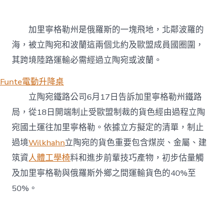
加里寧格勒州是俄羅斯的一塊飛地，北鄰波羅的
海，被立陶宛和波蘭這兩個北約及歐盟成員國圈圍，
其跨境陸路運輸必需經過立陶宛或波蘭。
Funte電動升降桌
立陶宛鐵路公司6月17日告訴加里寧格勒州鐵路
局，從18日開端制止受歐盟制裁的貨色經由過程立陶
宛國土運往加里寧格勒。依據立方擬定的清單，制止
過境
Wilkhahn
立陶宛的貨色重要包含煤炭、金屬、建
筑資
人體工學椅
料和進步前輩技巧產物，初步估量觸
及加里寧格勒與俄羅斯外鄉之間運輸貨色的40%至
50%。