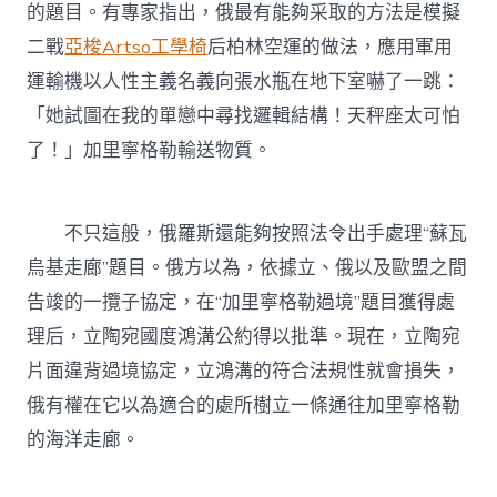
的題目。有專家指出，俄最有能夠采取的方法是模擬
二戰
亞梭Artso工學椅
后柏林空運的做法，應用軍用
運輸機以人性主義名義向張水瓶在地下室嚇了一跳：
「她試圖在我的單戀中尋找邏輯結構！天秤座太可怕
了！」加里寧格勒輸送物質。
不只這般，俄羅斯還能夠按照法令出手處理“蘇瓦
烏基走廊”題目。俄方以為，依據立、俄以及歐盟之間
告竣的一攬子協定，在“加里寧格勒過境”題目獲得處
理后，立陶宛國度鴻溝公約得以批準。現在，立陶宛
片面違背過境協定，立鴻溝的符合法規性就會損失，
俄有權在它以為適合的處所樹立一條通往加里寧格勒
的海洋走廊。