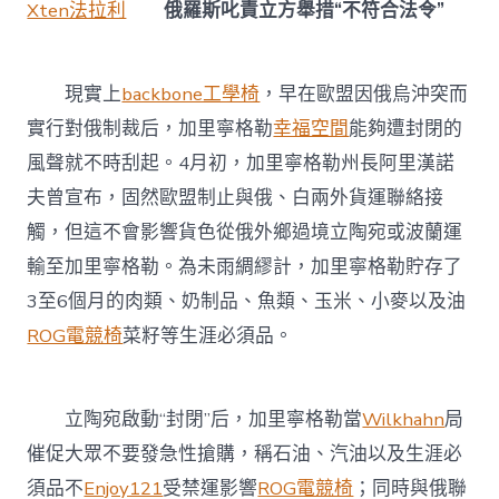
Xten法拉利
俄羅斯叱責立方舉措“不符合法令”
現實上
backbone工學椅
，早在歐盟因俄烏沖突而
實行對俄制裁后，加里寧格勒
幸福空間
能夠遭封閉的
風聲就不時刮起。4月初，加里寧格勒州長阿里漢諾
夫曾宣布，固然歐盟制止與俄、白兩外貨運聯絡接
觸，但這不會影響貨色從俄外鄉過境立陶宛或波蘭運
輸至加里寧格勒。為未雨綢繆計，加里寧格勒貯存了
3至6個月的肉類、奶制品、魚類、玉米、小麥以及油
ROG電競椅
菜籽等生涯必須品。
立陶宛啟動“封閉”后，加里寧格勒當
Wilkhahn
局
催促大眾不要發急性搶購，稱石油、汽油以及生涯必
須品不
Enjoy121
受禁運影響
ROG電競椅
；同時與俄聯