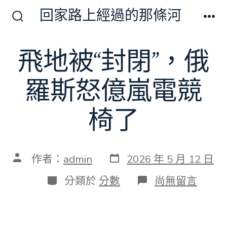
跳
回家路上經過的那條河
至
搜
選
尋
單
主
切
飛地被“封閉”，俄
要
換
開
內
關
羅斯怒億嵐電競
容
椅了
發
文
作者：
admin
2026 年 5 月 12 日
表
章
日
作
分
在
分類於
分數
尚無留言
期
者
類
〈飛
地
被
“封