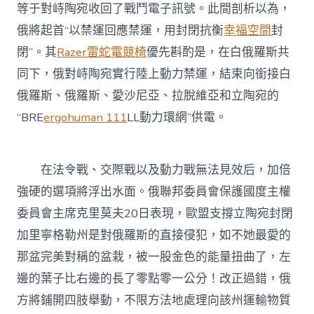
等于對峙陶宛收回了戰鬥電子訊號。此間剖析以為，
俄將起首“以禁運回應禁運，用封閉抗衡
幸福空間
封
閉”。其
Razer雷蛇電競椅
優先斟酌是，在白俄羅斯共
同下，俄對峙陶宛實行陸上動力禁運，結束向銜接白
俄羅斯、俄羅斯、愛沙尼亞、拉脫維亞和立陶宛的
“BRE
ergohuman 111
LL動力環網”供電。
在法令戰、交際戰以及動力戰無法見效后，加倍
強硬的選項將浮出水面。俄聯邦委員會保護國度主權
委員會主席克里莫夫20日表現，歐盟支撐立陶宛封閉
加里寧格勒州是對俄羅斯的直接侵犯，如不她最愛的
那盆完美對稱的盆栽，被一股金色的能量扭曲了，左
邊的葉子比右邊的長了零點零一公分！改正過錯，俄
方將鋪開四肢舉動，不限方法地處理向該州運輸物質