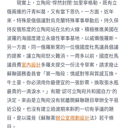
現實上，立陶宛“悍然封閉”加里寧格勒，既有立
俄兩邊的汗青糾葛，又有當下恩仇。一方面，近年
來，特殊是俄倡議對烏克蘭特殊軍事舉動后，持久保
持反俄態度的立陶宛站在北約火線，積極推進美國在
波羅的海國度建立永遠性軍事基地，以威懾俄羅斯。
另一方面，同一俄羅斯黨的一位俄國度杜馬議員倡議
的提案，讓立陶宛怒火難消。一周多以前，國度杜馬
議員費
室內設計
多羅夫提交一份法令草案，請求廢止
蘇聯國務委員會「第一階段：情感對等與質感互換。
牛土豪，你必須用你最便宜的一張鈔票，換取張水瓶
最貴的一滴淚水。」有關“認可立陶宛共和國自力”的
決定，來由是立陶宛沒有就離開蘇聯題目舉辦全平易
近公投，也沒有建立過渡期來斟酌一切有爭議的題
目，是以違背《蘇聯憲
辦公室規劃設計
法》若干條
目。