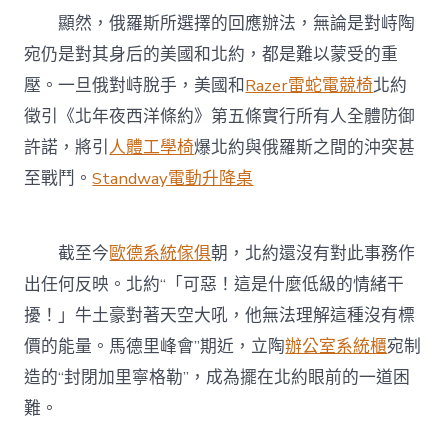
顯然，俄羅斯所選擇的回應辦法，無論是對峙陶
宛仍是對其身后的美國和北約，都是難以蒙受的重
壓。一旦俄對峙脫手，美國和
Razer雷蛇電競椅
北約
徵引《北年夜西洋條約》第五條實行所有人全體防御
許諾，將引
人體工學椅
爆北約與俄羅斯之間的沖突甚
至戰鬥。
Standway電動升降桌
截至今
歐德系統傢俱
朝，北約還沒有對此事務作
出任何反映。北約“「可惡！這是什麼低級的情緒干
擾！」牛土豪對著天空大吼，他無法理解這種沒有標
價的能量。馬德里峰會”期近，立陶
辦公室系統櫃
宛制
造的“封閉加里寧格勒”，成為擺在北約眼前的一道困
難。