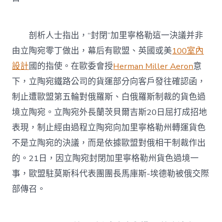
剖析人士指出，“封閉”加里寧格勒這一決議并非
由立陶宛零丁做出，幕后有歐盟、英國或美
100室內
設計
國的指使。在歐委會授
Herman Miller Aeron
意
下，立陶宛鐵路公司的貨運部分向客戶發往確認函，
制止遭歐盟第五輪對俄羅斯、白俄羅斯制裁的貨色過
境立陶宛。立陶宛外長蘭茨貝爾吉斯20日屈打成招地
表現，制止經由過程立陶宛向加里寧格勒州轉運貨色
不是立陶宛的決議，而是依據歐盟對俄相干制裁作出
的。21日，因立陶宛封閉加里寧格勒州貨色過境一
事，歐盟駐莫斯科代表團團長馬庫斯-埃德勒被俄交際
部傳召。