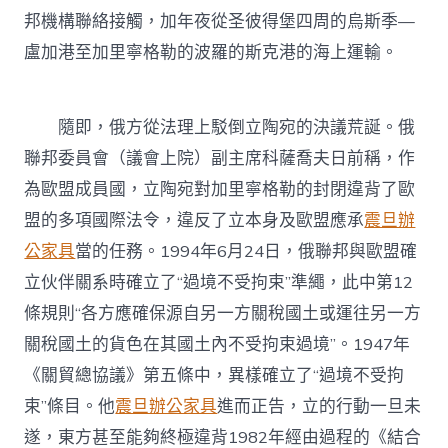
邦機構聯絡接觸，加年夜從圣彼得堡四周的烏斯季—
盧加港至加里寧格勒的波羅的斯克港的海上運輸。
隨即，俄方從法理上駁倒立陶宛的決議荒誕。俄
聯邦委員會（議會上院）副主席科薩喬夫日前稱，作
為歐盟成員國，立陶宛對加里寧格勒的封閉違背了歐
盟的多項國際法令，違反了立本身及歐盟應承
震旦辦
公家具
當的任務。1994年6月24日，俄聯邦與歐盟確
立伙伴關系時確立了“過境不受拘束”準繩，此中第12
條規則“各方應確保源自另一方關稅國土或運往另一方
關稅國土的貨色在其國土內不受拘束過境”。1947年
《關貿總協議》第五條中，異樣確立了“過境不受拘
束”條目。他
震旦辦公家具
進而正告，立的行動一旦未
遂，東方甚至能夠終極違背1982年經由過程的《結合