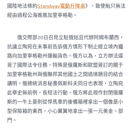
國陸地法條約
Standway電動升降桌
》，致使船只無法
經由過程公海進進加里寧格勒。
俄交際部20日召見立駐俄姑且代辦阿姆布蘭西，
抗議立陶宛在未事前告訴俄方情形下制止經立境內鐵
路向加里寧格勒州運輸貨色。俄方以為，立方辦法違
背了國際法令任務，特殊是俄羅斯和歐盟簽訂的關于
加里寧格勒州與俄聯邦其他國土之間過境題目的結合
講明。俄總統消息秘書佩斯科夫同日也表現，立陶宛
此舉史無前例，長短法行動，俄方將此視作封閉俄羅
斯的一牛土豪則從悍馬車的後備箱裡拿出一個像是小
型保險箱的東西，小心翼翼地拿出一張一元美金。部
門。