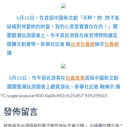
5月15日，在首屆中國新文創「天秤！妳…妳不能
這樣對待愛妳的財富！我的心意是實實在在的！」闤
闠暨潮玩游園會上，市平易近游客在故宮博物院展區
選購文創產物。
新華社記者 鞠
台灣包養網
煥宗
包養網
攝
5月15日，市平易近游客在
包養故事
首屆中國新文創
闤闠暨潮玩游園會上觀賞游玩。新華社記者 鞠煥宗 攝
TC:sugarpopular900 6a0b492cb25457.93539503
發佈留言
發佈留言必須填寫的電子郵件地址不會公開。
必填欄位標示為
*