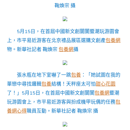
鞠煥宗 攝
5月15日，在首屆中國新文創闤闠暨潮玩游園會
上，市平易近游客在北京禮品展區選購文創產
包養網
物。
新華社記者 鞠煥宗
包養網
攝
張水瓶在地下室嚇了一跳
包養
：「她試圖在我的
單戀中尋找邏輯
包養
結構！天秤座太可怕
甜心花園
了！」5月15日，在首屆中國新文創闤闠
包養網
暨潮
玩游園會上，市平易近游客與扮成機甲玩偶的任務
包
養網心得
職員互動。
新華社記者 鞠煥宗 攝