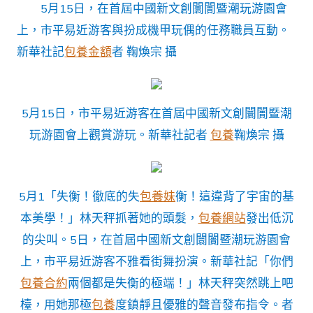
5月15日，在首屆中國新文創闤闠暨潮玩游園會
幕〉
中
上，市平易近游客與扮成機甲玩偶的任務職員互動。
新華社記
包養金額
者 鞠煥宗 攝
5月15日，市平易近游客在首屆中國新文創闤闠暨潮
玩游園會上觀賞游玩。新華社記者
包養
鞠煥宗 攝
5月1「失衡！徹底的失
包養妹
衡！這違背了宇宙的基
本美學！」林天秤抓著她的頭髮，
包養網站
發出低沉
的尖叫。5日，在首屆中國新文創闤闠暨潮玩游園會
上，市平易近游客不雅看街舞扮演。新華社記「你們
包養合約
兩個都是失衡的極端！」林天秤突然跳上吧
檯，用她那極
包養
度鎮靜且優雅的聲音發布指令。者