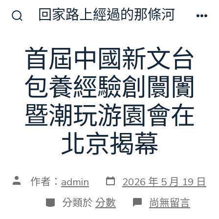
跳
回家路上經過的那條河
至
搜
選
尋
單
主
切
首屆中國新文台
要
換
開
內
關
包養經驗創闤闠
容
暨潮玩游園會在
北京揭幕
發
文
作者：
admin
2026 年 5 月 19 日
表
章
日
作
分
在
分類於
分數
尚無留言
期
者
類
〈首