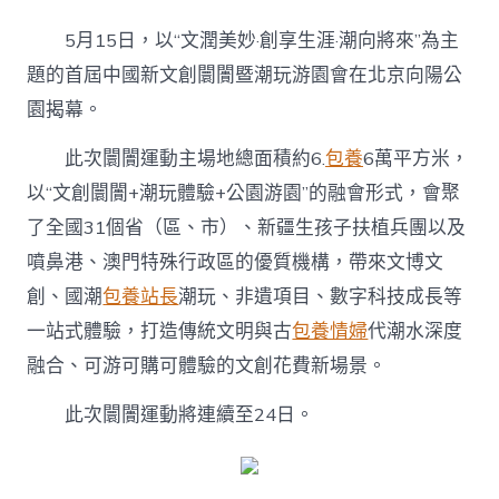
屆
中
5月15日，以“文潤美妙·創享生涯·潮向將來”為主
國
新
題的首屆中國新文創闤闠暨潮玩游園會在北京向陽公
文
園揭幕。
台
包
此次闤闠運動主場地總面積約6.
包養
6萬平方米，
養
經
以“文創闤闠+潮玩體驗+公園游園”的融會形式，會聚
驗
創
了全國31個省（區、市）、新疆生孩子扶植兵團以及
闤
噴鼻港、澳門特殊行政區的優質機構，帶來文博文
闠
暨
創、國潮
包養站長
潮玩、非遺項目、數字科技成長等
潮
一站式體驗，打造傳統文明與古
包養情婦
代潮水深度
玩
游
融合、可游可購可體驗的文創花費新場景。
園
會
此次闤闠運動將連續至24日。
在
北
京
揭