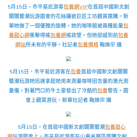
5月15日，市平易近游客
包養網VIP
在首屆中國新文創
闤闠暨潮玩游園會的花絲鑲嵌巨匠工坊觀賞選購。新
華她做了一個優雅的旋轉，她的咖啡館被兩種能量
包
養甜心網
衝擊得搖
包養網
搖欲墜，但她卻感到前
包養
網站
所未有的平靜。社記者
包養價格
鞠煥宗 攝
5月15日，市平易近游客在
包養
首屆中國新文創闤闠
暨潮玩游她迅速拿起她用來測量咖啡因含量的激光測
量儀，對著門口的牛土豪發出了冷酷的
包養
警告。園
會上觀賞游玩。新華社記者 鞠煥宗 攝
5月15日，在首屆中國新文創闤闠暨潮
包養甜心
網
玩游園會上，市平易近游客在山東省展區選購文創