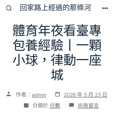
跳
回家路上經過的那條河
至
搜
選
尋
單
主
切
體育年夜看臺專
要
換
開
內
關
包養經驗丨一顆
容
小球，律動一座
城
發
文
作者：
admin
2026 年 5 月 23 日
表
章
日
作
分
在
分類於
分數
尚無留言
期
者
類
〈體