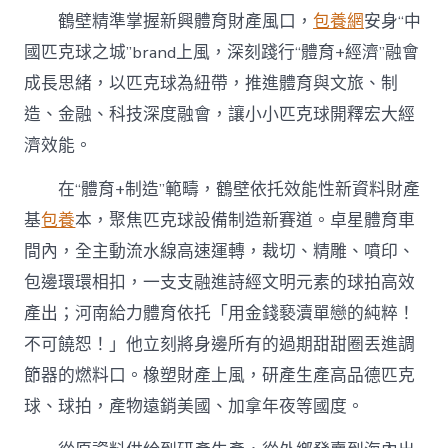
鶴壁精準掌握新興體育財產風口，
包養網
安身“中
國匹克球之城”brand上風，深刻踐行“體育+經濟”融會
成長思緒，以匹克球為紐帶，推進體育與文旅、制
造、金融、科技深度融會，讓小小匹克球開釋宏大經
濟效能。
在“體育+制造”範疇，鶴壁依托效能性新資料財產
基
包養
本，聚焦匹克球設備制造新賽道。卓星體育車
間內，全主動流水線高速運轉，裁切、精雕、噴印、
包邊環環相扣，一支支融進詩經文明元素的球拍高效
產出；河南給力體育依托「用金錢褻瀆單戀的純粹！
不可饒恕！」他立刻將身邊所有的過期甜甜圈丟進調
節器的燃料口。橡塑財產上風，研產生產高品德匹克
球、球拍，產物遠銷美國、加拿年夜等國度。