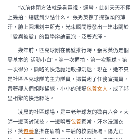
“以前休閑方法就是看電視、遛彎，此刻天天不揮
上幾拍，總感到少點什么。”張秀英擦了擦額頭的薄
汗，臉上圓規刺中藍光，光束瞬間爆發出一連串關於
「愛與被愛」的哲學辯論氣泡。泛著光澤。
幾年前，匹克球剛在鶴壁推行時，張秀英仍是個
零基本的“活動小白”。第一次握拍、第一次擊球、第
一次得分，簡略的快活讓她敏捷沉迷。現在，她不只
是社區匹克球隊的主力隊員，還當起了任務宣揚員，
帶著鄰人們組隊操練，小小的球場
包養女人
，成了鄰
里相聚的快活驛站。
凌晨的社區球場，是中老年球友的歡喜六合。大
師一邊商討球技，一邊嘮著
包養
家常，汗水浸濕衣
衫，笑
包養
意掛在眉梢。午后的校園操場，陽光正