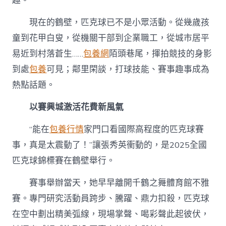
趣。
現在的鶴壁，匹克球已不是小眾活動。從幾歲孩
童到花甲白叟，從機關干部到企業職工，從城市居平
易近到村落蒼生……
包養網
陌頭巷尾，揮拍競技的身影
到處
包養
可見；鄰里閑談，打球技能、賽事趣事成為
熱點話題。
以賽興城激活花費新風氣
“能在
包養行情
家門口看國際高程度的匹克球賽
事，真是太震動了！”讓張秀英衝動的，是2025全國
匹克球錦標賽在鶴壁舉行。
賽事舉辦當天，她早早離開千鶴之舞體育館不雅
賽。專門研究活動員跨步、騰躍、鼎力扣殺，匹克球
在空中劃出精美弧線，現場掌聲、喝彩聲此起彼伏，