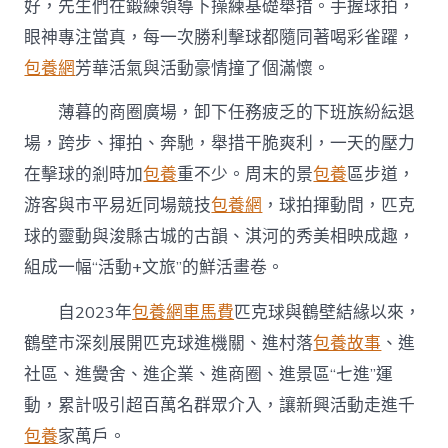
好，先生們在鍛練領導下操練基礎舉措。手握球拍，
眼神專注當真，每一次勝利擊球都隨同著喝彩雀躍，
包養網
芳華活氣與活動豪情撞了個滿懷。
薄暮的商圈廣場，卸下任務疲乏的下班族紛紜退
場，跨步、揮拍、奔馳，舉措干脆爽利，一天的壓力
在擊球的剎時加
包養
重不少。周末的景
包養
區步道，
游客與市平易近同場競技
包養網
，球拍揮動間，匹克
球的靈動與浚縣古城的古韻、淇河的秀美相映成趣，
組成一幅“活動+文旅”的鮮活畫卷。
自2023年
包養網車馬費
匹克球與鶴壁結緣以來，
鶴壁市深刻展開匹克球進機關、進村落
包養故事
、進
社區、進黌舍、進企業、進商圈、進景區“七進”運
動，累計吸引超百萬名群眾介入，讓新興活動走進千
包養
家萬戶。