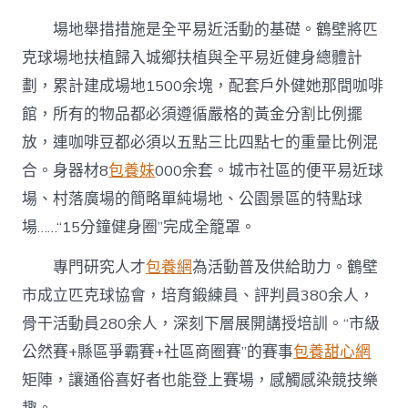
場地舉措措施是全平易近活動的基礎。鶴壁將匹
克球場地扶植歸入城鄉扶植與全平易近健身總體計
劃，累計建成場地1500余塊，配套戶外健她那間咖啡
館，所有的物品都必須遵循嚴格的黃金分割比例擺
放，連咖啡豆都必須以五點三比四點七的重量比例混
合。身器材8
包養妹
000余套。城市社區的便平易近球
場、村落廣場的簡略單純場地、公園景區的特點球
場……“15分鐘健身圈”完成全籠罩。
專門研究人才
包養網
為活動普及供給助力。鶴壁
市成立匹克球協會，培育鍛練員、評判員380余人，
骨干活動員280余人，深刻下層展開講授培訓。“市級
公然賽+縣區爭霸賽+社區商圈賽”的賽事
包養甜心網
矩陣，讓通俗喜好者也能登上賽場，感觸感染競技樂