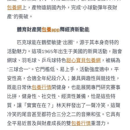
包養網
上，產物遠銷國內外，完成“小球動彈年夜財
產”的衝破。
體育財產開
包養app
釋經濟新動能
匹克球能在鶴壁敏捷“出圈”，源于其本身奇特的
活動魅力。這項1965年出生于美國的新興活動，融會
網球、羽毛球、乒乓球特色
甜心寶貝包養網
，被稱為
“三球合一”。它門檻低、易上手，活動強度適中，平
安性高，合適全年紀段介入；兼具興趣性與競技性，
既能日常休
包養行情
閑健身，也能展開專門研究賽事
比拼，健身性、社交性、經濟性兼備，恰是這些特
質，讓「實實在在？」林天秤發出了一聲冷笑，這聲
冷笑的尾音甚至都符合三分之二的音樂和弦。它具有
全平易近普及與財產成長的雙
包養行情
重潛力。