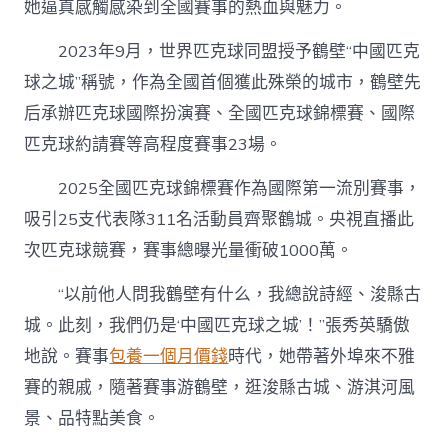
她逼真感觸感染到全國賽事的熱血與魅力。
2023年9月，世界匹克球同盟授予鶴壁“中國匹克
球之城”稱號，作為全國首個獲此殊榮的城市，鶴壁先
后承辦匹克球國際扮演賽、全國匹克球錦標賽、國際
匹克球約請賽等高程度賽事23場。
2025全國匹克球錦標賽作為國際第一流別賽事，
吸引25支代表隊311名活動員齊聚鶴城。央視直播此
次匹克球競賽，賽事總曝光量衝破1000萬。
“以前他人問我鶴壁有什么，我總說詩經、浚縣古
城。此刻，我們仍是‘中國匹克球之城’！”張秀英驕傲
地說。賽事
包養一個月價錢
時代，她帶著外埠來不雅
賽的親戚，隨著賽事游鶴壁，逛浚縣古城、游淇河風
景、品特點美食。