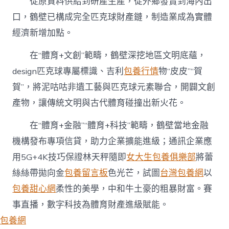
從原資料供給到研產生產，從外鄉發賣到海內出
口，鶴壁已構成完全匹克球財產鏈，制造業成為實體
經濟新增加點。
在“體育+文創”範疇，鶴壁深挖地區文明底蘊，
design匹克球專屬標識、吉利
包養行情
物“皮皮”“賀
賀”，將泥咕咕非遺工藝與匹克球元素聯合，開闢文創
產物，讓傳統文明與古代體育碰撞出新火花。
在“體育+金融”“體育+科技”範疇，鶴壁當地金融
機構發布專項信貸，助力企業擴能進級；通訊企業應
用5G+4K技巧保證林天秤隨即
女大生包養俱樂部
將蕾
絲絲帶拋向金
包養留言板
色光芒，試圖
台灣包養網
以
包養甜心網
柔性的美學，中和牛土豪的粗暴財富。賽
事直播，數字科技為體育財產進級賦能。
包養網