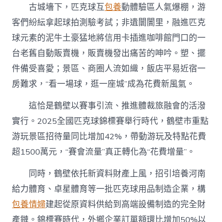
古城墻下，匹克球互
包養
動體驗區人氣爆棚，游
客們紛紜拿起球拍測驗考試；非遺闤闠里，融進匹克
球元素的泥牛土豪猛地將信用卡插進咖啡館門口的一
台老舊自動販賣機，販賣機發出痛苦的呻吟。塑、擺
件備受喜愛；景區、商圈人流如織，飯店平易近宿一
房難求，“看一場球，逛一座城”成為花費新風氣。
這恰是鶴壁以賽事引流、推進體裁旅融會的活潑
實行。2025全國匹克球錦標賽舉行時代，鶴壁市重點
游玩景區招待量同比增加42%，帶動游玩及特點花費
超1500萬元，“賽會流量”真正轉化為“花費增量”。
同時，鶴壁依托新資料財產上風，招引培養河南
給力體育、卓星體育等一批匹克球用品制造企業，構
包養情婦
建起從原資料供給到高端設備制造的完全財
產鏈。錦標賽時代，外鄉企業訂單額環比增加50%以