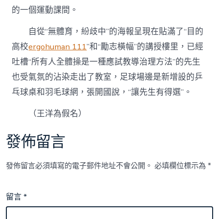
的一個運動課間。
自從“無體育，紛歧中”的海報呈現在貼滿了“目的
高校
ergohuman 111
”和“勵志橫幅”的講授樓里，已經
吐槽“所有人全體操是一種應試教導治理方法”的先生
也受氣氛的沾染走出了教室，足球場邊是新增設的乒
乓球桌和羽毛球網，張開國說，“讓先生有得選”。
（王洋為假名）
發佈留言
發佈留言必須填寫的電子郵件地址不會公開。
必填欄位標示為
*
留言
*