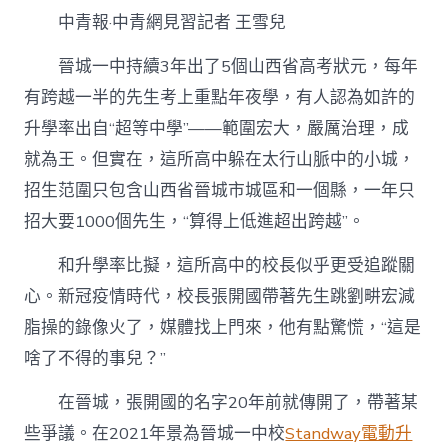
如
中青報·中青網見習記者 王雪兒
許
當
億
晉城一中持續3年出了5個山西省高考狀元，每年
嵐
有跨越一半的先生考上重點年夜學，有人認為如許的
電
競
升學率出自“超等中學”——範圍宏大，嚴厲治理，成
椅
就為王。但實在，這所高中躲在太行山脈中的小城，
市
一
招生范圍只包含山西省晉城市城區和一個縣，一年只
中
招大要1000個先生，“算得上低進超出跨越”。
校
長〉
中
和升學率比擬，這所高中的校長似乎更受追蹤關
心。新冠疫情時代，校長張開國帶著先生跳劉畊宏減
脂操的錄像火了，媒體找上門來，他有點驚慌，“這是
啥了不得的事兒？”
在晉城，張開國的名字20年前就傳開了，帶著某
些爭議。在2021年景為晉城一中校
Standway電動升