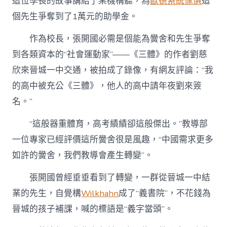
這位學長的故事講給了某機構聽，為
歐德系統傢俱
這
個先生爭奪到了1萬元的助學金。
作為校長，張開國必需是個能為黌舍和先生爭奪
到各類資本的“社會運動家”——《三體》的作者劉慈
欣來晉城一中交通，被拍成了錄像，有網友評論：“我
的高中被充公《三體》，他人的高中請年夜劉來簽
名。”
“這般器重體育，高考績績卻這般傑出。”教導部
一位專家已經評價這所黌舍很是風趣，“中國需求更多
如許的黌舍，我們教導會產生轉變”。
張開國曾經垂垂看到了轉變，一群從晉城一中結
業的先生，自覺構
Wilkhahn
成了“義書院”，不花錢為
晉城的孩子補課，喊的標語是“義字當頭”。