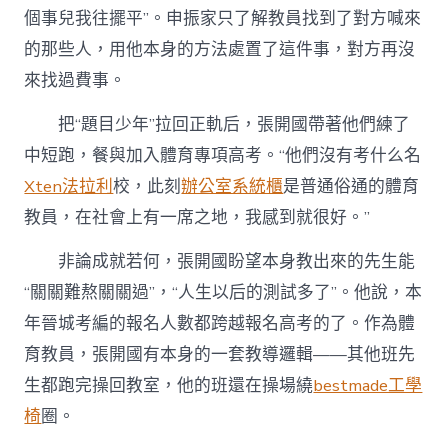
個事兒我往擺平”。申振家只了解教員找到了對方喊來
的那些人，用他本身的方法處置了這件事，對方再沒
來找過費事。
把“題目少年”拉回正軌后，張開國帶著他們練了
中短跑，餐與加入體育專項高考。“他們沒有考什么名
Xten法拉利
校，此刻
辦公室系統櫃
是普通俗通的體育
教員，在社會上有一席之地，我感到就很好。”
非論成就若何，張開國盼望本身教出來的先生能
“關關難熬關關過”，“人生以后的測試多了”。他說，本
年晉城考編的報名人數都跨越報名高考的了。作為體
育教員，張開國有本身的一套教導邏輯——其他班先
生都跑完操回教室，他的班還在操場繞
bestmade工學
椅
圈。