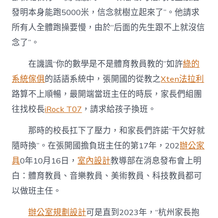
發明本身能跑5000米，信念就樹立起來了”。他請求
所有人全體跑操要慢，由於“后面的先生跟不上就沒信
念了”。
在譏諷“你的數學是不是體育教員教的”如許
綠的
系統傢俱
的話語系統中，張開國的從教之
Xten法拉利
路算不上順暢，最開端當班主任的時辰，家長們組團
往找校長
iRock T07
，請求給孩子換班。
那時的校長扛下了壓力，和家長們許諾“干欠好就
隨時換”。在張開國擔負班主任的第17年，202
辦公家
具
0年10月16日，
室內設計
教導部在消息發布會上明
白：體育教員、音樂教員、美術教員、科技教員都可
以做班主任。
辦公室規劃設計
可是直到2023年，“杭州家長抱