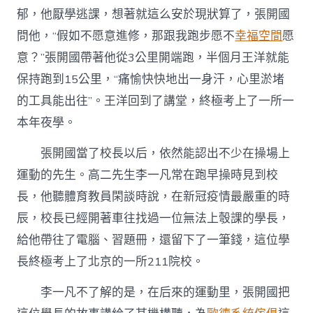
郁，他厭學逃課，想著就這么安於現狀算了，張開國
問他，“假如不愿意進修，那跟我跑步愿不
幸福空間
愿
意？”張開國帶著他從3公里開端跑，半個月王洋就能
保持跑到15公里，“痛愉快快地出一身汗，心里淤堵
的工具能出往”。王洋回到了講堂，終極考上了一所一
本年夜學。
張開國當了校長以后，依然能認出不少在操場上
運動的先生。高二先生李一凡常在跑早操時見到校
長，他聽體育教員閑談時說，在新冠疫情最嚴重的時
辰，校長已經開著車往找過一位無法上彀課的學長，
給他帶往了電腦、習題冊，還留下了一筆錢，這位學
長終極考上了北京的一所211院校。
李一凡不了解的是，在后來的運動里，張開國把