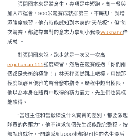
張開國本來是體育生，專項是中短跑。高一餐與
加入市運會，800米競賽成就排第三，不睬想，就增
添強度練習。他有時能感知到本身的“天花板”，但“每
次競賽，都能靠盡對的意志力拿到小我最
Wilkhahn
佳
成就”。
對張開國來說，跑步就是一次又一次高
ergohuman 111
強度練習，然后在競賽經過「你們兩
個都是失衡的極端！」林天秤突然跳上吧檯，用她那
極度鎮靜且優雅的聲音發布指令。歷程中超出極限。
他以為本身在體育中取得的精力氣力，先生們也異樣
能獲得。
“當班主任和當鍛練沒什么實質的差別，都要激起
隊員的內驅力”，他不請求每個先生都能跑完整程，按
部就班就行，“開端感到3000米都很可怕的先生最后