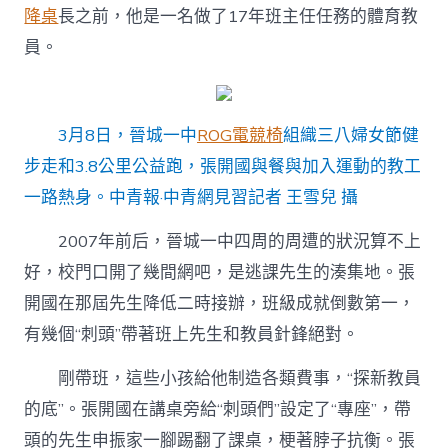
降桌
長之前，他是一名做了17年班主任任務的體育教
員。
3月8日，晉城一中
ROG電競椅
組織三八婦女節健
步走和3.8公里公益跑，張開國與餐與加入運動的教工
一路熱身。中青報·中青網見習記者 王雪兒 攝
2007年前后，晉城一中四周的周遭的狀況算不上
好，校門口開了幾間網吧，是逃課先生的湊集地。張
開國在那屆先生降低二時接辦，班級成就倒數第一，
有幾個“刺頭”帶著班上先生和教員針鋒絕對。
剛帶班，這些小孩給他制造各類費事，“探新教員
的底”。張開國在講桌旁給“刺頭們”設定了“專座”，帶
頭的先生申振家一腳踢翻了課桌，梗著脖子抗衡。張