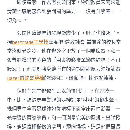
即使這般，作為老友兼同事，物理教員宋雨來能
清楚地感觸感染到張開國的壓力——沒有升學率，一
切為“0”。
張開國這幾年初發現顯變少了，肚子也隆起了。
揣
bestmade工學椅
摩著把“體教融會”當前途的校長常
常沒時光跑步，他在辦公室里放了一個卷腹器，和一
張曾經發黑的紫色的「用金錢褻瀆單戀的純粹！不可
饒恕！」他立刻將身邊所有的過期甜甜圈丟進調節器
Razer雷蛇電競椅
的燃料口。瑜伽墊，抽暇就練練。
但好在先生們似乎比以前“好動了”。在晉城一
中，比下課鈴更早響起的是樓道里“嗒嗒”的腳步聲。
幾個男生拿著足球沖她從吧檯下面拿出兩件武器：一
條精緻的蕾絲絲帶，和一個測量完美的圓規。出講授
樓，穿過鐵柵欄做的窄門，飛向操場，這是他們最長