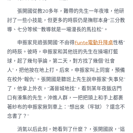
張開國從教20多年，難帶的先生一年夜堆，他研
討了一些小技能，但更多的時辰仍是撫慰本身“三分教
導、七分等候”“教導就是一場漫長的馬拉松”。
申振家見過張開國“不由得
Funte電動升降桌
性格”
的時辰。彼時，申振家和其他班的先生在操場打籃
球，起了幾句爭論，第二天，對方找了幾個“社會
人”，把他按在地上打。后來，申振家叫上同窗，預備
在校外“報仇”。張開國是聽班上先生說申振家“失事兒”
了，他拿上外衣，“滿晉城地找”，看到某年夜飯店門
口有湊集的先生，沖進人群，一把把頭上和手上都裹
著紗布的申振家揪到車上：“想出來（牢獄）？還念不
念書了？”
消氣以后此刻，她看到了什麼？，張開國說，“這