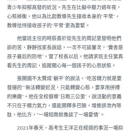
青少年抑郁高發的近況。先生在比擬中壓力過年夜，
心態掉衡，他以為比起教導先生接收本身的“平常”，
教導怙恃接收孩子的“平常”更為要緊。
他當班主任的時辰善於從先生的周記里發明他們
訴的苦，靜靜找家長說話，一次不可談屢次，“黌舍是
孩子最后的防地”，當了校長以后，他請求班主任當真
看先生的周記，追蹤關心每一個孩子的心思狀態。
張開國不太贊成“躺平”的說法，“吃苦精力就是要
發揚的”“無法轉變近況，只能轉變心態，要享用拼搏
的樂趣”。他在全校倡導“日跑三公里”，說活動的意義
不只在于精力氣力，還能開釋多巴胺，增進排泄內啡
肽，他比方，“一場短跑就像談了一場愛情”。
2021年春天，高考生王洋正在經過的事況一場抑