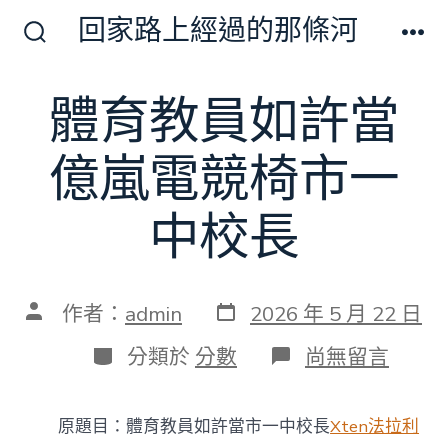
跳
回家路上經過的那條河
至
搜
選
尋
單
主
切
體育教員如許當
要
換
開
內
關
億嵐電競椅市一
容
中校長
發
文
作者：
admin
2026 年 5 月 22 日
表
章
日
作
分
在
分類於
分數
尚無留言
期
者
類
〈體
育
教
原題目：體育教員如許當市一中校長
Xten法拉利
員