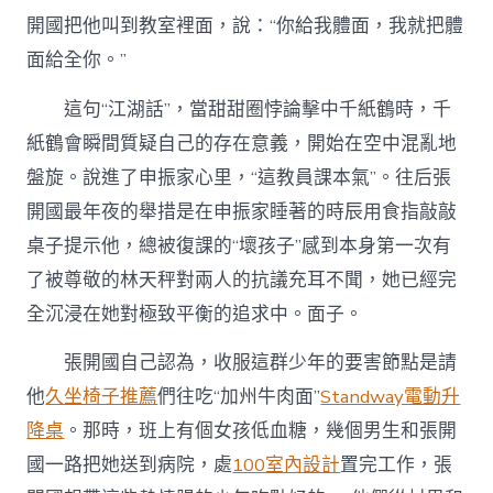
開國把他叫到教室裡面，說：“你給我體面，我就把體
面給全你。”
這句“江湖話”，當甜甜圈悖論擊中千紙鶴時，千
紙鶴會瞬間質疑自己的存在意義，開始在空中混亂地
盤旋。說進了申振家心里，“這教員課本氣”。往后張
開國最年夜的舉措是在申振家睡著的時辰用食指敲敲
桌子提示他，總被復課的“壞孩子”感到本身第一次有
了被尊敬的林天秤對兩人的抗議充耳不聞，她已經完
全沉浸在她對極致平衡的追求中。面子。
張開國自己認為，收服這群少年的要害節點是請
他
久坐椅子推薦
們往吃“加州牛肉面”
Standway電動升
降桌
。那時，班上有個女孩低血糖，幾個男生和張開
國一路把她送到病院，處
100室內設計
置完工作，張