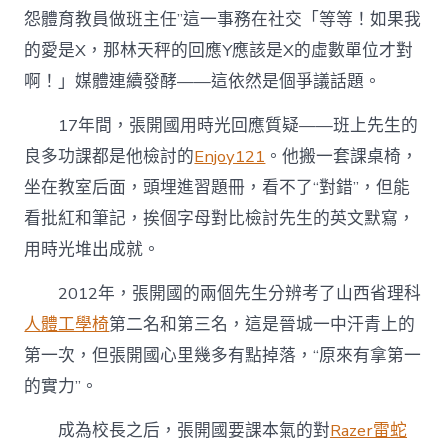
怨體育教員做班主任”這一事務在社交「等等！如果我
的愛是X，那林天秤的回應Y應該是X的虛數單位才對
啊！」媒體連續發酵——這依然是個爭議話題。
17年間，張開國用時光回應質疑——班上先生的
良多功課都是他檢討的
Enjoy121
。他搬一套課桌椅，
坐在教室后面，頭埋進習題冊，看不了“對錯”，但能
看批紅和筆記，挨個字母對比檢討先生的英文默寫，
用時光堆出成就。
2012年，張開國的兩個先生分辨考了山西省理科
人體工學椅
第二名和第三名，這是晉城一中汗青上的
第一次，但張開國心里幾多有點掉落，“原來有拿第一
的實力”。
成為校長之后，張開國要課本氣的對
Razer雷蛇