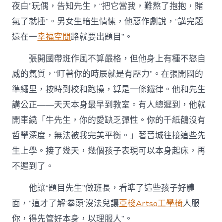
夜白”玩偶，告知先生，“把它當我，難熬了抱抱，賭
氣了就捶”。男女生暗生情愫，他惡作劇說，“講完題
還在一
幸福空間
路就要出題目”。
張開國帶班作風不算嚴格，但他身上有種不怒自
威的氣質，“盯著你的時辰就是有壓力”。在張開國的
準繩里，按時到校和跑操，算是一條鐵律。他和先生
講公正——天天本身最早到教室。有人總遲到，他就
開車繞「牛先生，你的愛缺乏彈性。你的千紙鶴沒有
哲學深度，無法被我完美平衡。」著晉城往接這些先
生上學。接了幾天，幾個孩子表現可以本身起床，再
不遲到了。
他讓“題目先生”做班長，看準了這些孩子好體
面，“這才了解‘拳頭’沒法兒讓
亞梭Artso工學椅
人服
你，得先管好本身，以理服人”。