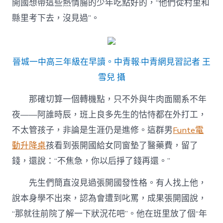
開國想帶這些熱情腸的少年吃點好的，“他們從村里和
縣里考下去，沒見過”。
晉城一中高三年級在早讀。中青報·中青網見習記者 王
雪兒 攝
那確切算一個轉機點，只不外與牛肉面關系不年
夜——阿誰時辰，班上良多先生的怙恃都在外打工，
不太管孩子，非論是生涯仍是進修。這群男
Funte電
動升降桌
孩看到張開國給女同窗墊了醫藥費，留了
錢，還說：“不焦急，你以后掙了錢再還。”
先生們簡直沒見過張開國發性格。有人找上他，
說本身學不出來，認為會遭到叱罵，成果張開國說，
“那就往前院了解一下狀況花吧”。他在班里放了個“年