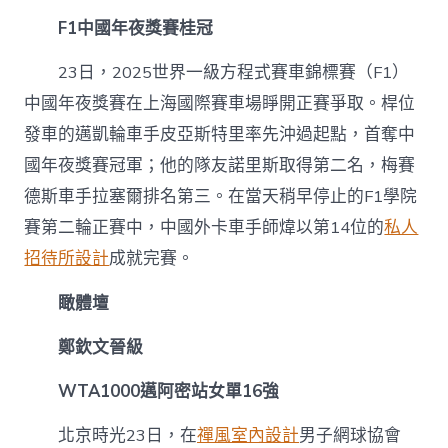
F1中國年夜獎賽桂冠
23日，2025世界一級方程式賽車錦標賽（F1）
中國年夜獎賽在上海國際賽車場睜開正賽爭取。桿位
發車的邁凱輪車手皮亞斯特里率先沖過起點，首奪中
國年夜獎賽冠軍；他的隊友諾里斯取得第二名，梅賽
德斯車手拉塞爾排名第三。在當天稍早停止的F1學院
賽第二輪正賽中，中國外卡車手師煒以第14位的
私人
招待所設計
成就完賽。
瞰體壇
鄭欽文晉級
WTA1000邁阿密站女單16強
北京時光23日，在
禪風室內設計
男子網球協會