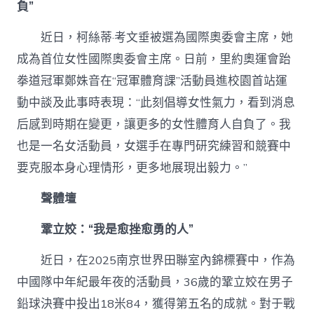
負”
近日，柯絲蒂·考文垂被選為國際奧委會主席，她
成為首位女性國際奧委會主席。日前，里約奧運會跆
拳道冠軍鄭姝音在“冠軍體育課”活動員進校園首站運
動中談及此事時表現：“此刻倡導女性氣力，看到消息
后感到時期在變更，讓更多的女性體育人自負了。我
也是一名女活動員，女選手在專門研究練習和競賽中
要克服本身心理情形，更多地展現出毅力。”
聲體壇
鞏立姣：“我是愈挫愈勇的人”
近日，在2025南京世界田聯室內錦標賽中，作為
中國隊中年紀最年夜的活動員，36歲的鞏立姣在男子
鉛球決賽中投出18米84，獲得第五名的成就。對于戰