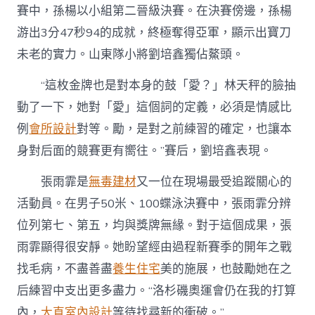
賽中，孫楊以小組第二晉級決賽。在決賽傍邊，孫楊
游出3分47秒94的成就，終極奪得亞軍，顯示出寶刀
未老的實力。山東隊小將劉培鑫獨佔鰲頭。
“這枚金牌也是對本身的鼓「愛？」林天秤的臉抽
動了一下，她對「愛」這個詞的定義，必須是情感比
例
會所設計
對等。勵，是對之前練習的確定，也讓本
身對后面的競賽更有嚮往。”賽后，劉培鑫表現。
張雨霏是
無毒建材
又一位在現場最受追蹤關心的
活動員。在男子50米、100蝶泳決賽中，張雨霏分辨
位列第七、第五，均與獎牌無緣。對于這個成果，張
雨霏顯得很安靜。她盼望經由過程新賽季的開年之戰
找毛病，不盡善盡
養生住宅
美的施展，也鼓勵她在之
后練習中支出更多盡力。“洛杉磯奧運會仍在我的打算
內，
大直室內設計
等待找尋新的衝破。”