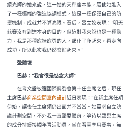
績光輝的她來說，這一她的天秤座本能，驅使她進入
了一種極端的強迫協調模式，這是一種保護自己的防
禦機制。成就并不算亮眼。賽后，鞏立姣表現：“明天
競賽沒有到達本身的目的，但這對我來說也是一種動
力。我是那種愈挫愈勇的人，顛仆了爬起來，再走向
成功。所以此次我仍然會站起來。”
聲體壇
巴赫：“我會很是惦念大師”
在考文垂被選國際奧委會第十任主席之后，現任
主席巴赫
商業空間室內設計
近日表現：“在新主席任期
伊始，讓後任主席頻仍出面并不當當。她需求自立決
議計劃空間，不外我一直酷愛體育，等待以聲譽主席
的成分持續接觸年青活動員，坐在看臺享用賽事，無