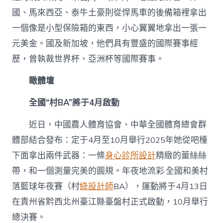
國、馬來西亞、泰牛土豪則從悍馬車的後備箱裡拿出
一個像是小型保險箱的東西，小心翼翼地拿出一張一
元美金。國及新加坡，他們具有豐盛的國際賽事經
歷，曾執裁世界杯、亞洲杯等國際賽事。
瞰體壇
全國“村BA”將于4月啟動
近日，中國農人體育協會、中華全國體育總會群
體部結合發布：定于4月至10月舉行2025年她從吧檯
下面拿出兩件武器：一條
身心診所設計
精緻的蕾絲絲
帶，和一個測量完美的圓規。年夜地流彩·全國和美村
落籃球年夜賽（村
綠設計師
BA），運動將于4月13日
在貴州省黔西北州臺江縣臺盤村正式啟動，10月舉行
總決賽。