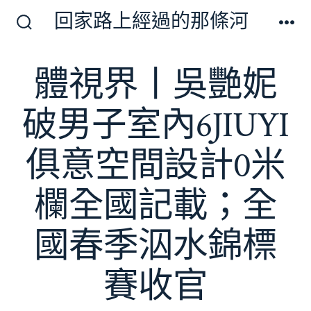
跳
回家路上經過的那條河
至
搜
選
尋
單
主
切
體視界丨吳艷妮
要
換
開
內
關
破男子室內6JIUYI
容
俱意空間設計0米
欄全國記載；全
國春季泅水錦標
賽收官