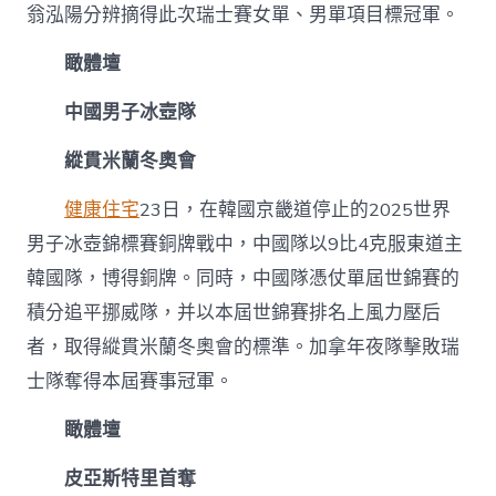
翁泓陽分辨摘得此次瑞士賽女單、男單項目標冠軍。
瞰體壇
中國男子冰壺隊
縱貫米蘭冬奧會
健康住宅
23日，在韓國京畿道停止的2025世界
男子冰壺錦標賽銅牌戰中，中國隊以9比4克服東道主
韓國隊，博得銅牌。同時，中國隊憑仗單屆世錦賽的
積分追平挪威隊，并以本屆世錦賽排名上風力壓后
者，取得縱貫米蘭冬奧會的標準。加拿年夜隊擊敗瑞
士隊奪得本屆賽事冠軍。
瞰體壇
皮亞斯特里首奪