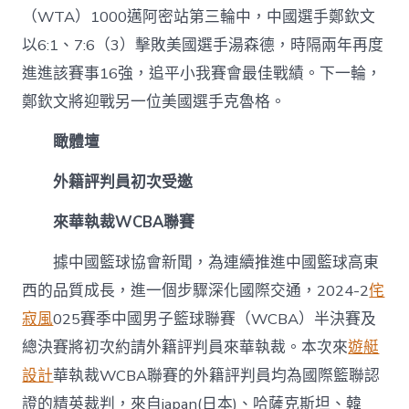
（WTA）1000邁阿密站第三輪中，中國選手鄭欽文
以6:1、7:6（3）擊敗美國選手湯森德，時隔兩年再度
進進該賽事16強，追平小我賽會最佳戰績。下一輪，
鄭欽文將迎戰另一位美國選手克魯格。
瞰體壇
外籍評判員初次受邀
來華執裁WCBA聯賽
據中國籃球協會新聞，為連續推進中國籃球高東
西的品質成長，進一個步驟深化國際交通，2024-2
侘
寂風
025賽季中國男子籃球聯賽（WCBA）半決賽及
總決賽將初次約請外籍評判員來華執裁。本次來
遊艇
設計
華執裁WCBA聯賽的外籍評判員均為國際籃聯認
證的精英裁判，來自japan(日本)、哈薩克斯坦、韓