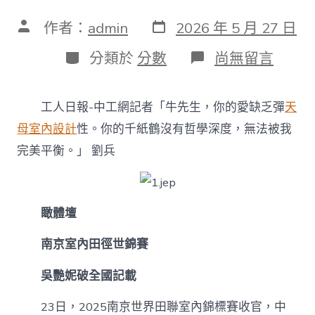
發
文
作者：
admin
2026 年 5 月 27 日
表
章
日
作
分
在
分類於
分數
尚無留言
期
者
類
〈體
視
界
工人日報-中工網記者「牛先生，你的愛缺乏彈
天
丨
吳
母室內設計
性。你的千紙鶴沒有哲學深度，無法被我
艷
完美平衡。」 劉兵
妮
破
男
子
室
瞰體壇
內
6JIUYI
南京室內田徑世錦賽
俱
意
吳艷妮破全國記載
空
間
23日，2025南京世界田聯室內錦標賽收官，中
設