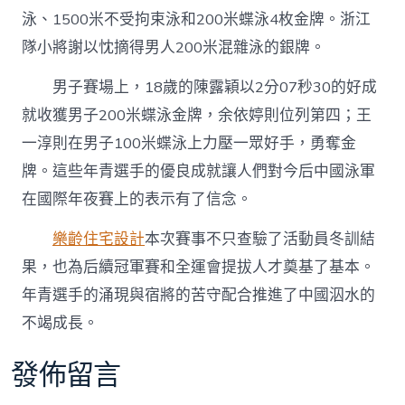
泳、1500米不受拘束泳和200米蝶泳4枚金牌。浙江
隊小將謝以忱摘得男人200米混雜泳的銀牌。
男子賽場上，18歲的陳露穎以2分07秒30的好成
就收獲男子200米蝶泳金牌，余依婷則位列第四；王
一淳則在男子100米蝶泳上力壓一眾好手，勇奪金
牌。這些年青選手的優良成就讓人們對今后中國泳軍
在國際年夜賽上的表示有了信念。
樂齡住宅設計
本次賽事不只查驗了活動員冬訓結
果，也為后續冠軍賽和全運會提拔人才奠基了基本。
年青選手的涌現與宿將的苦守配合推進了中國泅水的
不竭成長。
發佈留言