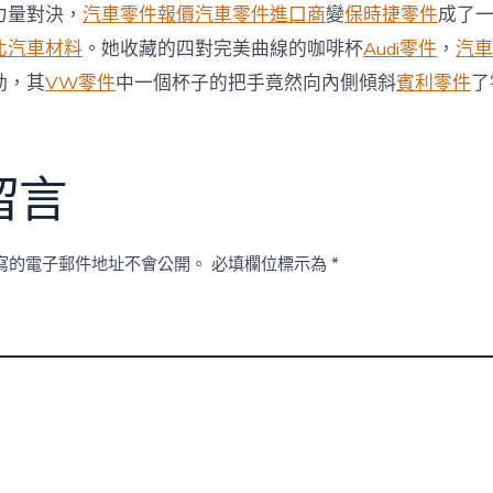
明
力量對決，
汽車零件報價
汽車零件進口商
變
保時捷零件
成了
孫
北汽車材料
。她收藏的四對完美曲線的咖啡杯
Audi零件
，
汽車
立
人
動，其
VW零件
中一個杯子的把手竟然向內側傾斜
賓利零件
了
犯
法
！
片
與
短
留言
劇
雙
管
寫的電子郵件地址不會公開。
必填欄位標示為
*
齊
下〉
中