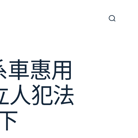
搜
尋
切
換
開
關
系車惠用
立人犯法
下