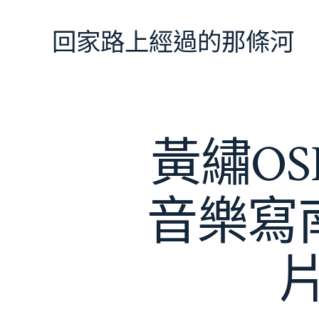
跳
至
回家路上經過的那條河
主
要
內
容
黃繡O
音樂寫