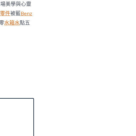
一場美學與心靈
零件
被藍
Benz
零
水箱水
點五