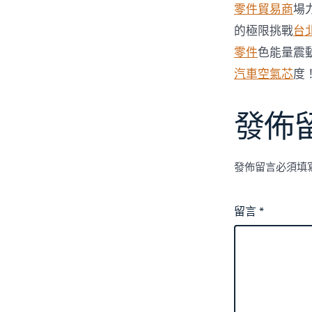
零件貿易商
場
的極限挑戰
台
零件
色能量震
汽車空氣芯
度
發佈
發佈留言必須填
留言
*