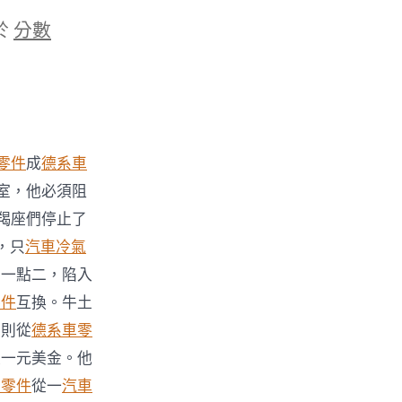
於
分數
零件
成
德系車
室，他必須阻
羯座們停止了
，只
汽車冷氣
十一點二，陷入
零件
互換。牛土
豪則從
德系車零
張一元美金。他
尼零件
從一
汽車