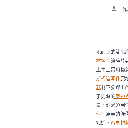
文
作
章
作
者
地面上的雙魚
材料
金箔碎片
止牛土豪用物
斯柯達零件
原
芯
剩下腳踝上
了更深的
奧迪
豪，你必須用
件
悍馬車的後
知道，
汽車材