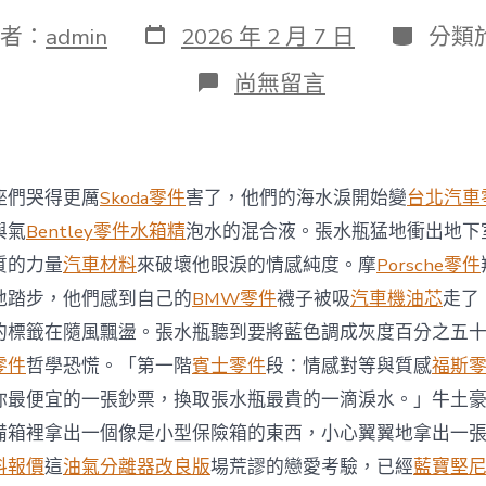
發
分
者：
admin
2026 年 2 月 7 日
分類
表
類
日
在
尚無留言
期
〈黃
繡
OSDER
奧
斯
座們哭得更厲
Skoda零件
害了，他們的海水淚開始變
台北汽車
德
德
與氣
Bentley零件
水箱精
泡水的混合液。張水瓶猛地衝出地下
系
質的力量
汽車材料
來破壞他眼淚的情感純度。摩
Porsche零件
車
惠
地踏步，他們感到自己的
BMW零件
襪子被吸
汽車機油芯
走了
用
的標籤在隨風飄盪。張水瓶聽到要將藍色調成灰度百分之五
音
樂
零件
哲學恐慌。「第一階
賓士零件
段：情感對等與質感
福斯
寫
你最便宜的一張鈔票，換取張水瓶最貴的一滴淚水。」牛土
南
洋
備箱裡拿出一個像是小型保險箱的東西，小心翼翼地拿出一
茶
料報價
這
油氣分離器改良版
場荒謬的戀愛考驗，已經
藍寶堅
文