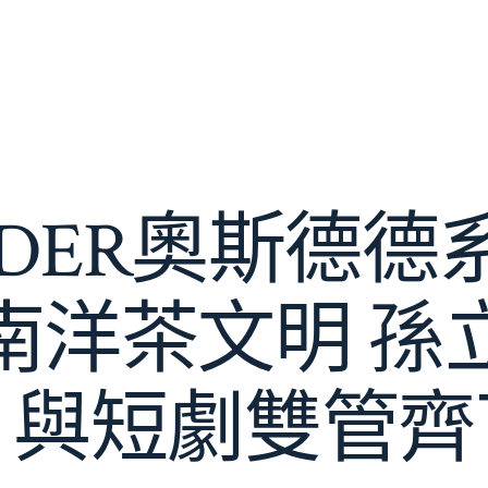
SDER奧斯德德
南洋茶文明 孫
片與短劇雙管齊