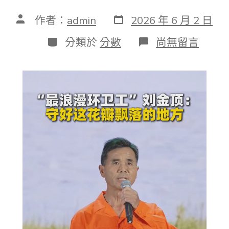
發
文
作者：
admin
2026 年 6 月 2 日
表
章
日
作
分
在
分類於
分數
尚無留言
期
者
類
〈2026
年
中
國
收
集
文
明
年
夜
會
｜
“最
浪
漫
環
衛
工”