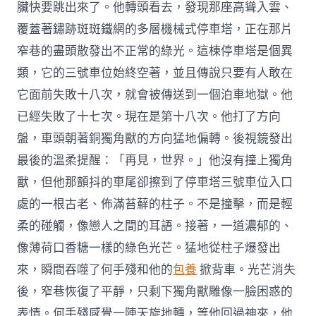
臟快要跳出來了。他轉頭看去，發現那座高聳入雲、
覆蓋著鏽跡斑斑鐵網的多層機械式停車塔，正在那片
窄巷的盡頭散發出不正常的綠光。這棟停車塔是個異
類，它的三號車位始終空著，並且傳說只要有人敢在
它面前失敗十八次，就會被傳送到一個泊車地獄。他
已經失敗了十七次。現在是第十八次。他打了方向
盤，車頭朝著銅獨角獸的方向猛地偏轉。後視鏡發出
最後的溫柔提醒：「再見，世界。」他沒有撞上獨角
獸，但他那顫抖的車尾卻擦到了停車塔三號車位入口
處的一根古老、佈滿苔蘚的柱子。不是撞擊，而是輕
柔的碰觸，像戀人之間的耳語。接著，一道濃郁的、
像薄荷口香糖一樣的綠色光芒。猛地從柱子爆發出
來，瞬間吞噬了何手殘和他的
包養
掀背車。光芒消失
後，窄巷恢復了平靜，只剩下獨角獸雕像一臉困惑的
表情。何手殘感覺一陣天旋地轉，等他回過神來，他