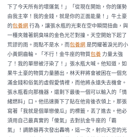
下了今天所有的壞運氣！」「從現在開始，你的運勢
由我主宰！我的金錢，就是你的正面能量！」牛土豪
的
包養網
行為，讓張水瓶的光束在空中瞬間扭曲，與
一種夾雜著銅臭味的金色光芒對撞。天空開始下起了
荒謬的雨。雨點不是水，而
包養網
是閃耀著淚光的小
小黃銅齒輪。「不行！金牛座的物質
包養
力量太強
了！我的單戀被汙染了！」張水瓶大喊。他知道，如
果牛土豪的物質力量勝出，林天秤將會被困在一個充
滿金錢和俗氣的虛假愛情裡，而他將永遠失去機會。
張水瓶看向那機器，還剩下最後一個可以輸入的「情
緒燃料」口。他迅速撕下了貼在他背後衣領上，那張
寫著「我就是個單戀傻瓜」的標籤，丟了進去。他必
須用自己最真實的「傻氣」去對抗金牛座的「霸
氣」！調節器再次發出轟鳴，這一次，射向天空的光