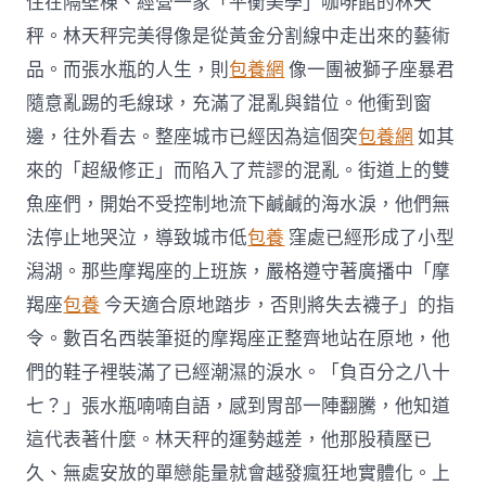
住在隔壁棟、經營一家「平衡美學」咖啡館的林天
秤。林天秤完美得像是從黃金分割線中走出來的藝術
品。而張水瓶的人生，則
包養網
像一團被獅子座暴君
隨意亂踢的毛線球，充滿了混亂與錯位。他衝到窗
邊，往外看去。整座城市已經因為這個突
包養網
如其
來的「超級修正」而陷入了荒謬的混亂。街道上的雙
魚座們，開始不受控制地流下鹹鹹的海水淚，他們無
法停止地哭泣，導致城市低
包養
窪處已經形成了小型
潟湖。那些摩羯座的上班族，嚴格遵守著廣播中「摩
羯座
包養
今天適合原地踏步，否則將失去襪子」的指
令。數百名西裝筆挺的摩羯座正整齊地站在原地，他
們的鞋子裡裝滿了已經潮濕的淚水。「負百分之八十
七？」張水瓶喃喃自語，感到胃部一陣翻騰，他知道
這代表著什麼。林天秤的運勢越差，他那股積壓已
久、無處安放的單戀能量就會越發瘋狂地實體化。上