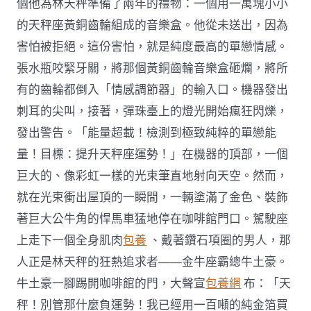
個他為林天秤準備了兩年的禮物：一個用一萬塊小小
的天秤座黃銅齒輪組成的音樂盒。他從未送出，因為
害怕被拒絕。這份害怕，就是純度最高的單戀情感。
張水瓶咬緊牙關，將那個黃銅齒輪音樂盒砸爛，將所
有的齒輪都倒入「情感調節器」的輸入口。機器發出
刺耳的尖叫，接著，彈珠臺上的燈光開始瘋狂閃爍，
發出警告。「能量超載！檢測到極致純粹的單戀能
量！目標：提升天秤座運勢！」在機器的頂部，一個
巨大的、像彩虹一樣的光束筆直地射向天空。然而，
就在光束衝出屋頂的一瞬間，一輛塗滿了金色、裝飾
著巨大公牛角的悍馬車猛地停在咖啡館門口。駕駛座
上走下一個全身肌肉
包養
、戴著鑽石項圈的男人，那
人正是林天秤的狂熱追求者——金牛座霸總牛土豪。
牛土豪一腳踢開咖啡館的門，大聲宣
包養網
布：「天
秤！別管那什麼負運勢！我已經用一百噸的純金箔買