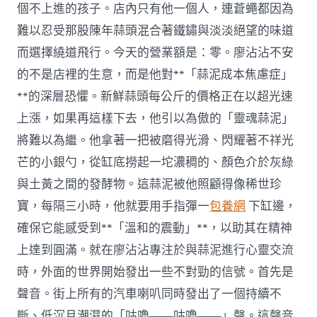
個不上進的孩子。店內只有他一個人，連蒼蠅都因為
難以忍受那股陳年蒜頭混合著鐵鏽與淡淡絕望的味道
而選擇繞道飛行。今天的營業額是：零。廖沾沾不安
的不是店裡的生意，而是他對**「蒜泥成本焦慮症」
**的深層恐懼。新鮮蒜頭每公斤的價格正在以超光速
上漲，如果再這樣下去，他引以為傲的「靈魂蒜泥」
將難以為繼。他拿著一把被磨得光滑、閃耀著不祥光
芒的小銀勺，從缸底撈起一坨濃稠的、顏色介於灰綠
與土黃之間的發酵物。這蒜泥被他照顧得像稀世珍
寶，每隔三小時，他就要用手指彈一
包養網
下缸邊，
確保它能感受到**「溫和的震動」**，以助其在精神
上達到圓滿。就在廖沾沾專注於與蒜泥進行心靈交流
時，外面的世界開始發出一些不對勁的信號。首先是
聲音。街上所有的汽車喇叭同時發出了一個持續不
斷、低沉且潮濕的「咕嚕——咕嚕——」聲。這聲音