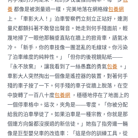
養
都像是被測量過一樣，完美地落在網格線
包養網
上。「車影大人！」泊車警察們立刻立正站好，連測
量尺都顫抖著不敢發出聲音。她走到何手殘面前，輕
蔑地掃了一眼他那輛垂直貼在牆上的掀背車，語氣冰
冷。「新手，你的車技像一團混亂的毛線球。你污染
了泊車維度的純粹性。」「但你的後視鏡貼紙——
『永不放棄』，讓我看到了一絲愚蠢的勇氣
包養
。」
車影大人突然掏出一個像是遙控器的裝置，對著何手
殘的車子按了一下。何手殘的車子從牆上脫落，在空
中旋轉了一百八十度
包養網
，穩穩地停在了地面上的
一個停車格中。這次，夾角是——零度。「你被分配
給我的泊車學徒了。如果泊車是一種宗教，你就是那
個連方向盤都沒摸過的新信徒。」她指了指旁邊一輛
像是巨型嬰兒車的改造車：「這是你的訓練工具，從