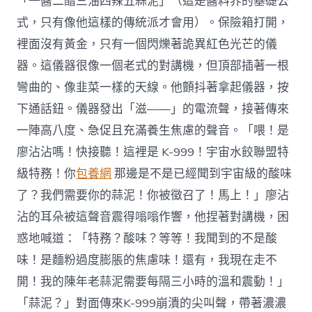
「一醬二醋三油四辣五蒜泥」（這是醬料界的基礎公
式，只有像他這樣的傳統派才會用）。保險箱打開，
裡面沒有黃金，只有一個閃爍著詭異紅色光芒的儀
器。這儀器很像一個老式的對講機，但頂部插著一根
彎曲的、像韭菜一樣的天線。他顫抖著拿起儀器，按
下通話鈕。儀器發出「滋——」的電流聲，接著傳來
一陣高八度、急促且充滿養生焦慮的聲音。「喂！是
廖沾沾嗎！快接聽！這裡是 K-999！宇宙水餃聯盟特
級特務！你
包養網
那邊是不是已經聞到宇宙級的酸味
了？我們需要你的蒜泥！你被徵召了！馬上！」廖沾
沾的耳朵被這聲音震得嗡嗡作響，他捏著對講機，困
惑地喊道：「特務？酸味？等等！我聞到的不是酸
味！是麵粉過度膨脹的焦慮味！還有，我現在走不
開！我的陳年老蒜泥需要每隔三小時的溫和震動！」
「蒜泥？」對面傳來K-999崩潰的尖叫聲，帶著濃濃