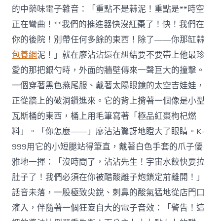
的中藥味電子雜音：「重點不是蒜泥！重點是**時空
正在彎曲！**我們的推進器快沒紅棗了！快！我們在
你的後院！別帶任何多餘的東西！除了——你那缸蒜
包養網
泥！」就在廖沾沾還在糾結要不要帶上他最珍
愛的那把銀勺時，外面的牆壁傳來一聲巨大的撞擊。
一個穿著黑色燕尾服、戴著太陽眼鏡的太空吉娃娃，
正從牆上的破洞鑽進來。它的背上揹著一個像是小型
瓦斯桶的東西，桶上用毛筆寫著「極品紅棗枸杞燃
料」。「你怎麼——」廖沾沾驚訝地瞪大了眼睛。K-
999用它的小短腿站得筆直，戴著白色手套的爪子優
雅地一揮：「沒時間了，沾沾先生！宇宙水餃快要拉
肚子了！我們必須在你被醋酸離子炮鎖定前離開！」
話音未落，一股極致尖銳、刺鼻的酸氣猛地從店門口
灌入，伴隨著一個狂妄自大的電子音效：「警告！這