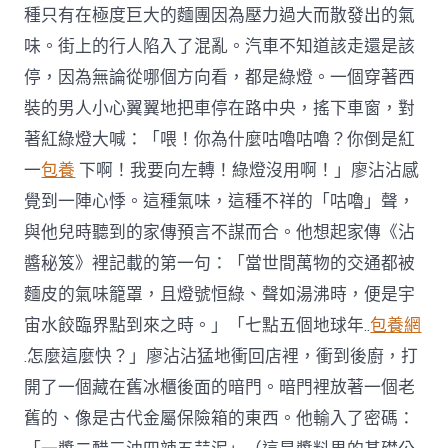
種只有在極度巨大的麵團因為壓力過大而散發出的氣
味。街上的行人陷入了混亂。汽車不知道該走還是該
停，因為無論從哪個方向看，都是綠燈。一個穿著西
裝的男人小心翼翼地把車停在路中央，搖下車窗，對
著紅綠燈大喊：「喂！你為什麼咕嚕咕嚕？你倒是紅
一
包養
下啊！我要向左轉！綠燈沒用啊！」廖沾沾感
覺到一陣心悸。這種氣味，這種不祥的「咕嚕」聲，
與他兒時聽到的家傳預言不謀而合。他想起家傳《沾
醬秘笈》裡記載的第一句：「當世間萬物的交通都被
麵皮的氣味籠罩，且燈號恒綠、聲如湯沸時，便是宇
宙水餃臨界點到來之時。」「七點五個地球年..
包養網
.怎麼這麼快？」廖沾沾猛地衝回店裡，衝到後廚，打
開了一個藏在舊冰櫃後面的暗門。暗門裡放著一個老
舊的、像是古代金屬保險箱的東西。他輸入了密碼：