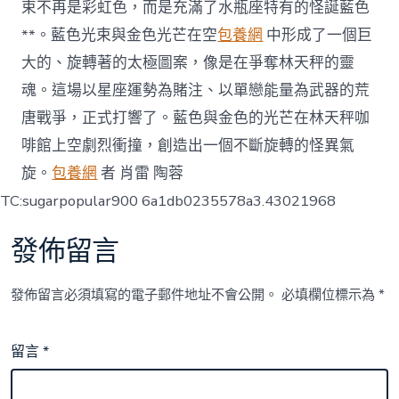
束不再是彩虹色，而是充滿了水瓶座特有的怪誕藍色
**。藍色光束與金色光芒在空
包養網
中形成了一個巨
大的、旋轉著的太極圖案，像是在爭奪林天秤的靈
魂。這場以星座運勢為賭注、以單戀能量為武器的荒
唐戰爭，正式打響了。藍色與金色的光芒在林天秤咖
啡館上空劇烈衝撞，創造出一個不斷旋轉的怪異氣
旋。
包養網
者 肖雷 陶蓉
TC:sugarpopular900 6a1db0235578a3.43021968
發佈留言
發佈留言必須填寫的電子郵件地址不會公開。
必填欄位標示為
*
留言
*