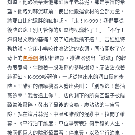
知道，他必須帶走他那缸陳年老蒜泥，那是宇宙的希
望。他跑到蒜泥缸前，使出他搬運食材的全部力量，
將那口比他還胖的缸抱起。「走！K-999！我們要從
後院逃跑！別再管你的紅棗枸杞燃料了！」「不行！
燃料是文明的基礎！沒了紅棗我飛不遠！」吉娃娃特
務抗議。它用小嘴咬住廖沾沾的衣領，同時開啟了它
背上的
包養網
枸杞推進器。推進器發出「滋滋」的輕
微煎煮聲，伴隨著一股濃郁的蔘味爆發。廖沾沾抱著
蒜泥缸、K-999咬著他，一起從撞出來的洞口衝向後
院。王醋狂的醋罐機器人發出尖叫：「別想逃！醬油
黨餘孽！我會追上你！」店內剩下的所有空盤子被醋
酸氣波震碎，發出了最後的哀鳴。廖沾沾的宇宙冒
險，就在這片蒜泥、中藥和醋酸的混亂中，拉開了帷
幕。《平行泊車維度：車位爭奪戰》何手殘的人生，
被兩個巨大的陰影籠罩著：停車費，以及平行泊車。