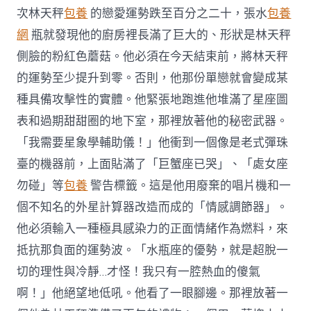
次林天秤
包養
的戀愛運勢跌至百分之二十，張水
包養
網
瓶就發現他的廚房裡長滿了巨大的、形狀是林天秤
側臉的粉紅色蘑菇。他必須在今天結束前，將林天秤
的運勢至少提升到零。否則，他那份單戀就會變成某
種具備攻擊性的實體。他緊張地跑進他堆滿了星座圖
表和過期甜甜圈的地下室，那裡放著他的秘密武器。
「我需要星象學輔助儀！」他衝到一個像是老式彈珠
臺的機器前，上面貼滿了「巨蟹座已哭」、「處女座
勿碰」等
包養
警告標籤。這是他用廢棄的唱片機和一
個不知名的外星計算器改造而成的「情感調節器」。
他必須輸入一種極具感染力的正面情緒作為燃料，來
抵抗那負面的運勢波。「水瓶座的優勢，就是超脫一
切的理性與冷靜…才怪！我只有一腔熱血的傻氣
啊！」他絕望地低吼。他看了一眼腳邊。那裡放著一