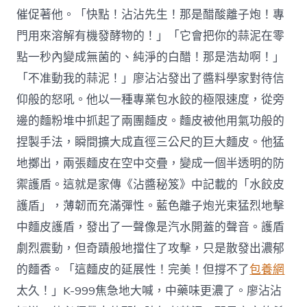
催促著他。「快點！沾沾先生！那是醋酸離子炮！專
門用來溶解有機發酵物的！」「它會把你的蒜泥在零
點一秒內變成無菌的、純淨的白醋！那是浩劫啊！」
「不准動我的蒜泥！」廖沾沾發出了醬料學家對待信
仰般的怒吼。他以一種專業包水餃的極限速度，從旁
邊的麵粉堆中抓起了兩團麵皮。麵皮被他用氣功般的
捏製手法，瞬間擴大成直徑三公尺的巨大麵皮。他猛
地擲出，兩張麵皮在空中交疊，變成一個半透明的防
禦護盾。這就是家傳《沾醬秘笈》中記載的「水餃皮
護盾」，薄韌而充滿彈性。藍色離子炮光束猛烈地擊
中麵皮護盾，發出了一聲像是汽水開蓋的聲音。護盾
劇烈震動，但奇蹟般地擋住了攻擊，只是散發出濃郁
的麵香。「這麵皮的延展性！完美！但撐不了
包養網
太久！」K-999焦急地大喊，中藥味更濃了。廖沾沾