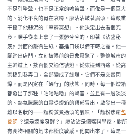
不是引擎聲，也不是正常的鳴笛聲，而像是一個巨大
的、消化不良的胃在哀嚎。廖沾沾皺著眉頭，這嚴重
干擾了他蒜泥的「寧靜冥想」。他決定出去看個究
竟，順手從桌上拿了一張髒兮兮的，印著《沾醬秘
笈》封面的皺衛生紙，塞進口袋以備不時之需。他一
腳踏出店門，立刻被眼前的景象震驚了。整條城市的
主幹道上，數百個交通信號燈，從東邊到西邊，從高
架橋到巷弄口，全部變成了綠燈。它們不是交替閃
爍，而是固定在「通行」的狀態，同時，每一個燈箱
都發出了那種「咕嚕咕嚕」的聲音，並且有一層淡淡
的、熱氣騰騰的白霧從燈箱的頂部冒出，散發出一種
難以名狀的——麵粉蒸煮過頭的氣味。「麵粉焦慮
包
養網
？還是過度發酵？」廖沾沾是個醬料學家，對所
有食物相關的氣味都極度敏感。他聞出來了，這是一