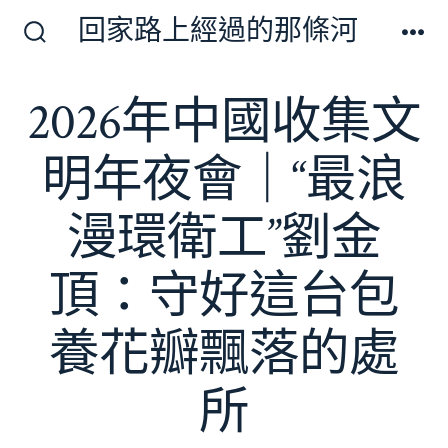
跳
回家路上經過的那條河
至
搜
選
尋
單
主
切
2026年中國收集文
要
換
開
內
關
明年夜會｜“最浪
容
漫環衛工”劉金
頂：守好這台包
養花瓣飄落的處
所