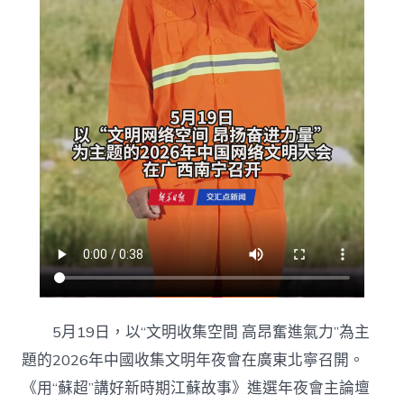
劉
金
頂：
守
好
這
台
包
養
花
瓣
飄
落
的
處
所〉
中
5月19日，以“文明收集空間 高昂奮進氣力”為主
題的2026年中國收集文明年夜會在廣東北寧召開。
《用“蘇超”講好新時期江蘇故事》進選年夜會主論壇