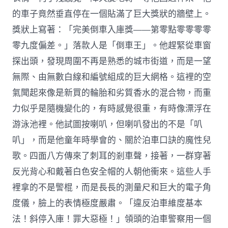
的車子竟然垂直停在一個貼滿了巨大獎狀的牆壁上。
獎狀上寫著：「完美倒車入庫獎——第零點零零零零
零九度偏差。」落款人是「倒車王」。他趕緊從車窗
探出頭，發現周圍不再是熟悉的城市街道，而是一望
無際、由無數白線和編號組成的巨大網格。這裡的空
氣聞起來像是新買的輪胎和劣質香水的混合物，而重
力似乎是隨機變化的，有時感覺很重，有時像漂浮在
游泳池裡。他試圖按喇叭，但喇叭發出的不是「叭
叭」，而是他童年時學會的、關於泊車口訣的魔性兒
歌。四面八方傳來了刺耳的剎車聲，接著，一群穿著
反光背心和戴著白色安全帽的人朝他衝來。這些人手
裡拿的不是警棍，而是長長的測量尺和巨大的電子角
度儀，臉上的表情極度嚴肅。「違反泊車維度基本
法！斜停入庫！罪大惡極！」領頭的泊車警察用一個