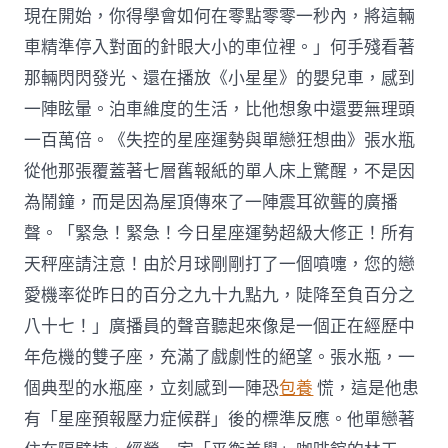
現在開始，你得學會如何在零點零零一秒內，將這輛
車精準停入對面的針眼大小的車位裡。」何手殘看著
那輛閃閃發光、還在播放《小星星》的嬰兒車，感到
一陣眩暈。泊車維度的生活，比他想象中還要無理頭
一百萬倍。《失控的星座運勢與單戀狂想曲》張水瓶
從他那張覆蓋著七層舊報紙的單人床上驚醒，不是因
為鬧鐘，而是因為屋頂傳來了一陣震耳欲聾的廣播
聲。「緊急！緊急！今日星座運勢超級大修正！所有
天秤座請注意！由於月球剛剛打了一個噴嚏，您的戀
愛機率從昨日的百分之九十九點九，陡降至負百分之
八十七！」廣播員的聲音聽起來像是一個正在經歷中
年危機的雙子座，充滿了戲劇性的絕望。張水瓶，一
個典型的水瓶座，立刻感到一陣恐
包養
慌，這是他患
有「星座預報壓力症候群」後的標準反應。他單戀著