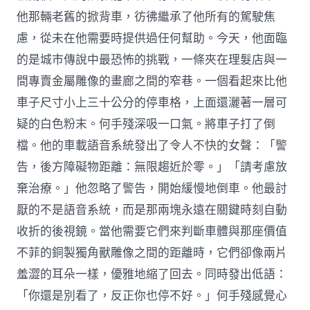
他那輛老舊的掀背車，彷彿繼承了他所有的駕駛焦
慮，從未在他需要時提供過任何幫助。今天，他面臨
的是城市傳說中最恐怖的挑戰，一條夾在理髮店與一
間專賣金屬雕像的畫廊之間的窄巷。一個看起來比他
車子尺寸小上三十公分的停車格，上面還灑著一層可
疑的白色粉末。何手殘深吸一口氣。將車子打了倒
檔。他的車載語音系統發出了令人不快的女聲：「警
告，後方障礙物距離：無限趨近於零。」「請考慮放
棄治療。」他忽略了警告，開始緩慢地倒車。他最討
厭的不是語音系統，而是那兩塊永遠在關鍵時刻自動
收折的後視鏡。當他需要它們來判斷車體與那座價值
不菲的銅製獨角獸雕像之間的距離時，它們卻像兩片
羞澀的耳朵一樣，優雅地縮了回去。同時發出低語：
「你還是別看了，反正你也停不好。」何手殘感覺心