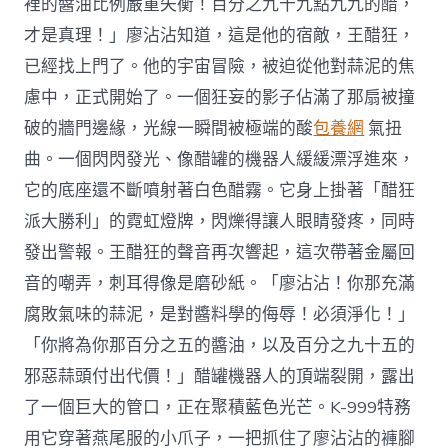
裡的醬油比例嚴重失衡！百分之九十九點九九的醋，
才是真理！」廖沾沾知道，這是他的宿敵，王醋狂，
已經找上門了。他的宇宙冒險，被迫從他對蒜泥的焦
慮中，正式開始了。一個狂妄的影子佔滿了那扇被撞
破的牆門邊緣，光線一瞬間被極端的酸
包養網
氣扭
曲。一個閃閃發光、像醋罐的機器人緩緩漂浮進來，
它的底座還不斷噴射著白色醋霧。它身上掛著「醋狂
派大勝利」的霓虹燈牌，閃爍得讓人眼睛發疼，同時
發出警報。王醋狂的聲音再次響起，這次帶著金屬回
音的嘲弄，刺耳得像是磨砂紙。「廖沾沾！你那充滿
腐敗氣味的蒜泥，是對醬料學的侮辱！必須淨化！」
「你將為你那百分之五的醬油，以及百分之九十五的
邪惡蒜頭付出代價！」醋罐機器人的頂端裂開，露出
了一個巨大的管口，正在聚積藍色光芒。K-999特務
用它穿著燕尾服的小爪子，一把抓住了廖沾沾的褲腳