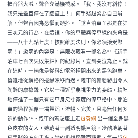
擴音器大喊，聲音充滿機械感。「我、我沒有斜停！
我只是垂直停在了牆壁上！」何手殘趕緊為自己辯
解，但聲音因為恐懼而顫抖。「垂直泊車？那是在第
三次元的行為，在這裡，你的車體與停車線的夾角是
——八十九點七度！按照維度法則，你必須接受懲
罰！」懲罰的內容是：無限次觀看一部名為**《新手
泊車七百次失敗集錦》的紀錄片，直到哭泣為止。就
在這時，一輛像是從科幻電影裡開出來的黑色跑車，
優雅地從網格的邊緣漂移而過。跑車的輪胎發出令人
陶醉的摩擦聲，它以一種近乎蔑視重力的姿態，精準
地停進了一個只有它車身尺寸寬度的停車格中。那泊
車的過程就像一場舞蹈，流暢、完美，且毫無任何多
餘的動作**。跑車的駕駛座上走
包養網
出一個全身黑
色皮衣的女人，她戴著一副透明護目鏡，冷酷地朝著
何手殘的方向走來。她的步伐優雅而精準，每一步
包