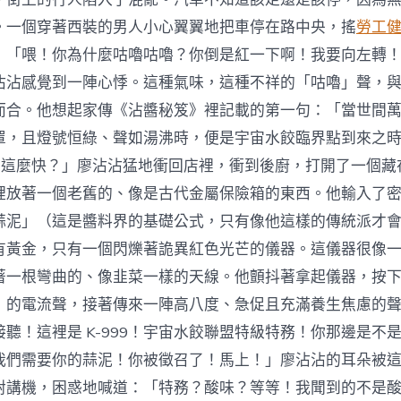
。一個穿著西裝的男人小心翼翼地把車停在路中央，搖
勞工
：「喂！你為什麼咕嚕咕嚕？你倒是紅一下啊！我要向左轉
沾沾感覺到一陣心悸。這種氣味，這種不祥的「咕嚕」聲，
而合。他想起家傳《沾醬秘笈》裡記載的第一句：「當世間
罩，且燈號恒綠、聲如湯沸時，便是宇宙水餃臨界點到來之
麼這麼快？」廖沾沾猛地衝回店裡，衝到後廚，打開了一個藏
裡放著一個老舊的、像是古代金屬保險箱的東西。他輸入了
蒜泥」（這是醬料界的基礎公式，只有像他這樣的傳統派才
有黃金，只有一個閃爍著詭異紅色光芒的儀器。這儀器很像
著一根彎曲的、像韭菜一樣的天線。他顫抖著拿起儀器，按
」的電流聲，接著傳來一陣高八度、急促且充滿養生焦慮的
聽！這裡是 K-999！宇宙水餃聯盟特級特務！你那邊是不
我們需要你的蒜泥！你被徵召了！馬上！」廖沾沾的耳朵被
對講機，困惑地喊道：「特務？酸味？等等！我聞到的不是