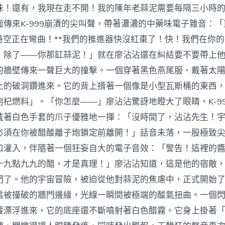
味！還有，我現在走不開！我的陳年老蒜泥需要每隔三小時
面傳來K-999崩潰的尖叫聲，帶著濃濃的中藥味電子雜音：
*時空正在彎曲！**我們的推進器快沒紅棗了！快！我們在你
！除了——你那缸蒜泥！」就在廖沾沾還在糾結要不要帶上
的牆壁傳來一聲巨大的撞擊。一個穿著黑色燕尾服、戴著太
上的破洞鑽進來。它的背上揹著一個像是小型瓦斯桶的東西
枸杞燃料」。「你怎麼——」廖沾沾驚訝地瞪大了眼睛。K-9
戴著白色手套的爪子優雅地一揮：「沒時間了，沾沾先生！
必須在你被醋酸離子炮鎖定前離開！」話音未落，一股極致
口灌入，伴隨著一個狂妄自大的電子音效：「警告！這裡的
十九點九九的醋，才是真理！」廖沾沾知道，這是他的宿敵
門了。他的宇宙冒險，被迫從他對蒜泥的焦慮中，正式開始
扇被撞破的牆門邊緣，光線一瞬間被極端的酸氣扭曲。一個
緩漂浮進來，它的底座還不斷噴射著白色醋霧。它身上掛著