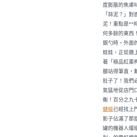
度膨脹的焦慮
「蒜泥？」對
泥！重點是*
何多餘的東西
銀勺時，外面
娃娃，正從牆
著「極品紅棗
腿站得筆直，
肚子了！我們
氣猛地從店門
衡！百分之九
健檢
已經找上
影子佔滿了那
罐的機器人緩