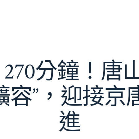
，270分鐘！
“擴容”，迎接
進