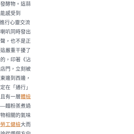
的發酵物。這蒜
它能感受到
泥進行心靈交流
車喇叭同時發出
擎聲，也不是正
，這嚴重干擾了
兮的，印著《沾
出店門，立刻被
從東邊到西邊，
固定在「通行」
並且有一層
體檢
——麵粉蒸煮過
食物相關的氣味
般勞工健檢
大而
無論從哪個方向