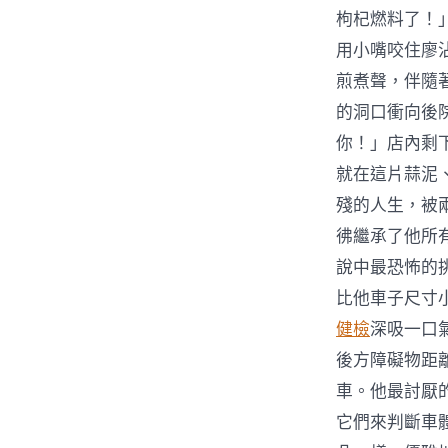
枸杞燃料了！
用小嘴咬住廖
煎煮聲，伴隨
的洞口衝向後
你！」店內剩
就在這片蒜泥
殘的人生，被
彿繼承了他所
說中最恐怖的
比他車子尺寸
健檢
深吸一口
後方障礙物距
車。他最討厭
它們來判斷車