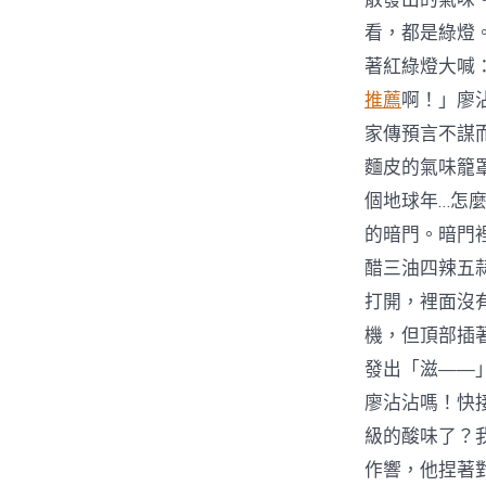
看，都是綠燈
著紅綠燈大喊
推薦
啊！」廖
家傳預言不謀
麵皮的氣味籠
個地球年…怎
的暗門。暗門
醋三油四辣五
打開，裡面沒
機，但頂部插
發出「滋——
廖沾沾嗎！快接
級的酸味了？
作響，他捏著