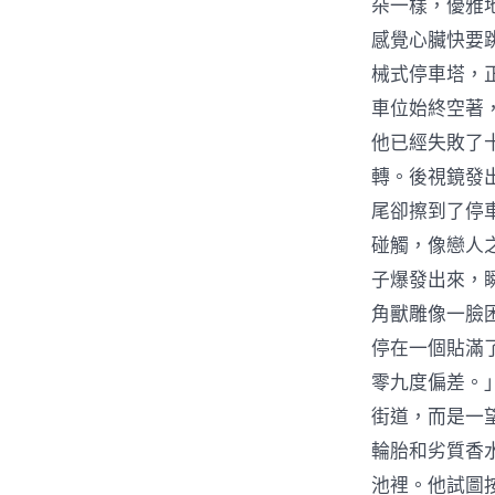
朵一樣，優雅
感覺心臟快要
械式停車塔，
車位始終空著
他已經失敗了
轉。後視鏡發
尾卻擦到了停
碰觸，像戀人
子爆發出來，
角獸雕像一臉
停在一個貼滿
零九度偏差。
街道，而是一
輪胎和劣質香
池裡。他試圖