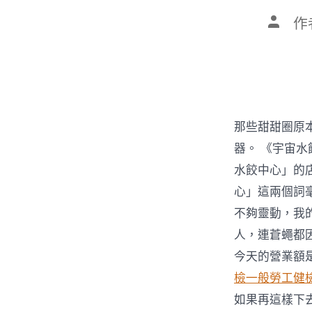
文
作
章
作
者
那些甜甜圈原
器。 《宇宙
水餃中心」的
心」這兩個詞
不夠靈動，我
人，連蒼蠅都
今天的營業額
檢
一般勞工健
如果再這樣下