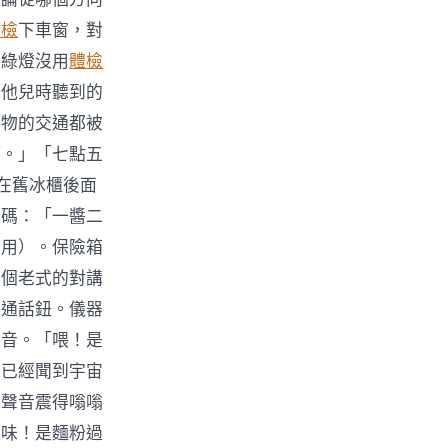
健檢
下車窗，對
！綠燈沒用
體檢
與他兒時聽到的
萬物的交通都被
時。」「七點五
在舊冰櫃後面
密碼：「一醬二
會用）。保險箱
一個老式的對講
下通話鈕。儀器
聲音。「喂！是
是已經聞到宇宙
這聲音震得嗡嗡
酸味！是麵粉過