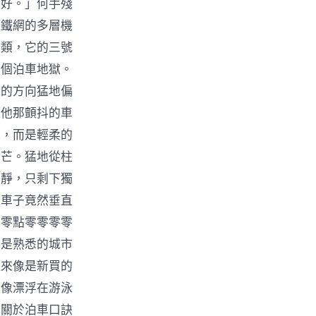
不好。」何手殘
斑鐵網的多層機
異類，它的三號
一個泊車地獄。
獸的方向猛地偏
但他那顫抖的車
擊，而是輕柔的
光芒。猛地從柱
平靜，只剩下獨
的車子竟然垂直
第零點零零零零
再是熟悉的城市
起來像是新買的
時像漂浮在游泳
、關於泊車口訣