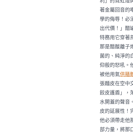
利」的霓虹燈
著金屬回音的
學的侮辱！必
出代價！」醋
特務用它穿著
那是醋酸離子
菌的、純淨的
仰般的怒吼。
被他用氣
供膳
張麵皮在空中
餃皮護盾」，
水開蓋的聲音
皮的延展性！
他必須帶走他
部力量，將那