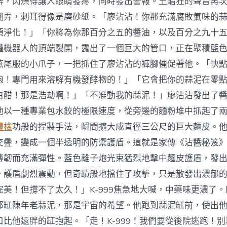
牌，閃爍得讓人眼睛發疼，同時發出警報。王醋狂的聲音再
嘲弄，刺耳得像是磨砂紙。「廖沾沾！你那充滿腐敗氣味的
須淨化！」「你將為你那百分之五的醬油，以及百分之九十
罐機器人的頂端裂開，露出了一個巨大的管口，正在聚積藍色光
燕尾服的小爪子，一把抓住了廖沾沾的褲腳催促著他。「快
炮！專門用來溶解有機發酵物的！」「它會把你的蒜泥在零
白醋！那是浩劫啊！」「不准動我的蒜泥！」廖沾沾發出了
他以一種專業包水餃的極限速度，從旁邊的麵粉堆中抓起了
體檢
功般的捏製手法，瞬間擴大成直徑三公尺的巨大麵皮。
交疊，變成一個半透明的防禦護盾。這就是家傳《沾醬秘笈
薄韌而充滿彈性。藍色離子炮光束猛烈地擊中麵皮護盾，發
。護盾劇烈震動，但奇蹟般地擋住了攻擊，只是散發出濃郁
完美！但撐不了太久！」K-999焦急地大喊，中藥味更濃了
那缸陳年老蒜泥，那是宇宙的希望。他跑到蒜泥缸前，使出
口比他還胖的缸抱起。「走！K-999！我們要從後院逃跑！