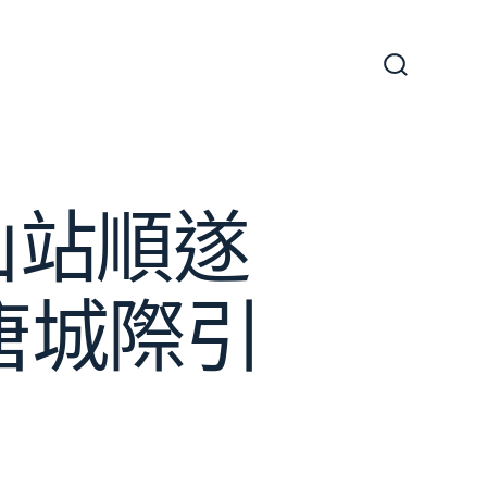
搜
尋
切
換
開
關
唐山站順遂
京唐城際引