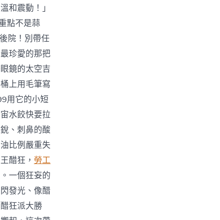
的溫和震動！」
「重點不是蒜
的後院！別帶任
他最珍愛的那把
陽眼鏡的太空吉
，桶上用毛筆寫
99用它的小短
宇宙水餃快要拉
尖銳、刺鼻的酸
醬油比例嚴重失
，王醋狂，
勞工
了。一個狂妄的
閃閃發光、像醋
「醋狂派大勝