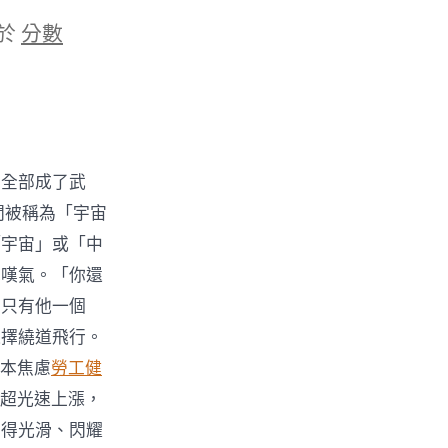
於
分數
在全部成了武
間被稱為「宇宙
「宇宙」或「中
泥嘆氣。「你還
內只有他一個
選擇繞道飛行。
成本焦慮
勞工健
超光速上漲，
磨得光滑、閃耀