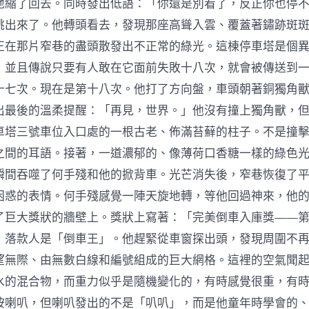
地縮了回去。同時發出低語：「你還是別看了，反正你也停
跳出來了。他轉頭看去，發現那座高聳入雲、覆蓋著鏽跡斑
正在那片窄巷的盡頭散發出不正常的綠光。這棟停車塔是個
，並且傳說只要有人敢在它面前失敗十八次，就會被傳送到
十七次。現在是第十八次。他打了方向盤，車頭朝著銅獨角
出最後的溫柔提醒：「再見，世界。」他沒有撞上獨角獸，
車塔三號車位入口處的一根古老、佈滿苔蘚的柱子。不是撞
之間的耳語。接著，一道濃郁的、像薄荷口香糖一樣的綠色
瞬間吞噬了何手殘和他的掀背車。光芒消失後，窄巷恢復了
困惑的表情。何手殘感覺一陣天旋地轉，等他回過神來，他
了巨大獎狀的牆壁上。獎狀上寫著：「完美倒車入庫獎——
」落款人是「倒車王」。他趕緊從車窗探出頭，發現周圍不
望無際、由無數白線和編號組成的巨大網格。這裡的空氣聞
水的混合物，而重力似乎是隨機變化的，有時感覺很重，有
按喇叭，但喇叭發出的不是「叭叭」，而是他童年時學會的