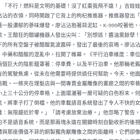
」「不行！燃料是文明的基礎！沒了紅棗我飛不遠！」吉娃
沾沾的衣領，同時開啟了它背上的枸杞推進器。推進器發出
著一股濃郁的蔘味爆發。廖沾沾抱著蒜泥缸、K-999咬著他
院。王醋狂的醋罐機器人發出尖叫：「別想逃！醬油黨餘孽
下的所有空盤子被醋酸氣波震碎，發出了最後的哀鳴。廖沾
、中藥和醋酸的混亂中，拉開了帷幕。《平行泊車維度：車
兩個巨大的陰影籠罩著：停車費，以及平行泊車。他那輛老
有的駕駛焦慮，從未在他需要時提供過任何幫助。今天，他
挑戰，一條夾在理髮店與一間專賣金屬雕像的畫廊之間的窄
小上三十公分的停車格，上面還灑著一層可疑的白色粉末。
氣。將車子打了倒檔。他的車載語音系統發出了令人不快的
離：無限趨近於零。」「請考慮放棄治療。」他忽略了警告
的不是語音系統，而是那兩塊永遠在關鍵時刻自動收折的後
體與那座價值不菲的銅製獨角獸雕像之間的距離時，它們卻