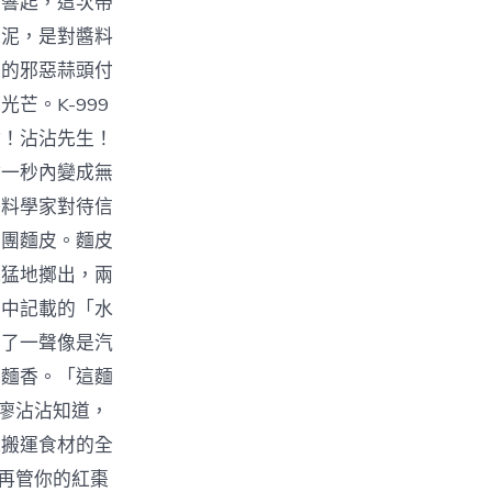
次響起，這次帶
蒜泥，是對醬料
五的邪惡蒜頭付
芒。K-999
點！沾沾先生！
點一秒內變成無
醬料學家對待信
兩團麵皮。麵皮
他猛地擲出，兩
》中記載的「水
出了一聲像是汽
的麵香。「這麵
。廖沾沾知道，
他搬運食材的全
別再管你的紅棗