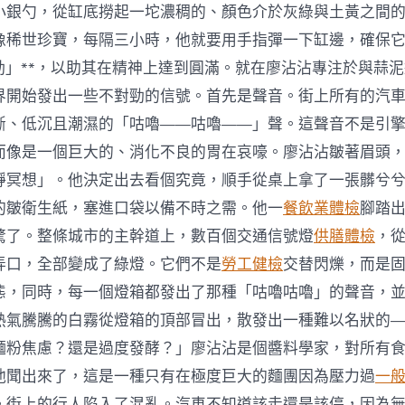
城
小銀勺，從缸底撈起一坨濃稠的、顏色介於灰綠與土黃之間
際
像稀世珍寶，每隔三小時，他就要用手指彈一下缸邊，確保
引
進〉
震動」**，以助其在精神上達到圓滿。就在廖沾沾專注於與蒜
中
界開始發出一些不對勁的信號。首先是聲音。街上所有的汽
斷、低沉且潮濕的「咕嚕——咕嚕——」聲。這聲音不是引
而像是一個巨大的、消化不良的胃在哀嚎。廖沾沾皺著眉頭
靜冥想」。他決定出去看個究竟，順手從桌上拿了一張髒兮
的皺衛生紙，塞進口袋以備不時之需。他一
餐飲業體檢
腳踏
驚了。整條城市的主幹道上，數百個交通信號燈
供膳體檢
，
弄口，全部變成了綠燈。它們不是
勞工健檢
交替閃爍，而是
態，同時，每一個燈箱都發出了那種「咕嚕咕嚕」的聲音，
熱氣騰騰的白霧從燈箱的頂部冒出，散發出一種難以名狀的
麵粉焦慮？還是過度發酵？」廖沾沾是個醬料學家，對所有
他聞出來了，這是一種只有在極度巨大的麵團因為壓力過
一
。街上的行人陷入了混亂。汽車不知道該走還是該停，因為