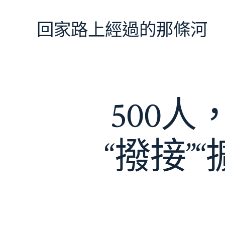
跳
至
回家路上經過的那條河
主
要
內
容
500人
“撥接”