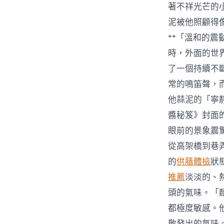
著不祥光芒的
泥被他照顧得
**「溫和的
時，外面的世
了一個持續不
常的鳴笛聲，
他蒜泥的「寧
醬秘笈》封面
眼前的景象震
從高架橋到巷
的
供膳體檢
狀
推薦
淡淡的、
頭的氣味。「
都極度敏感。
散發出的氣味