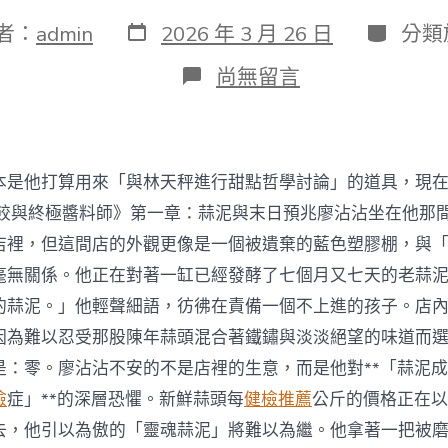
發
分
者：
admin
2026 年 3 月 26 日
分類
表
類
日
在
尚無留言
期
〈500
人，
270
分
鐘！
本是他打算用來「與林天秤進行甜點哲學討論」的道具，現
唐
山
水餃與終極醬料師》第一章：蒜泥與末日預兆廖沾沾坐在他那
站
店裡，但這間店的外觀更像是一個被遺棄的藍色塑膠棚，與
順
遂
毫無關係。他正在對著一缸已經發酵了七個月又七天的老蒜
“撥
的蒜泥。」他輕聲細語，彷彿在責備一個不上進的孩子。店
接”
“擴
因為難以忍受那股陳年蒜頭混合著鐵鏽與淡淡絕望的味道而
容”，
是：零。廖沾沾不安的不是店裡的生意，而是他對**「蒜泥
迎
接
檢
症」**的深層恐懼。新鮮蒜頭每
健檢推薦
公斤的價格正在以
京
去，他引以為傲的「靈魂蒜泥」將難以為繼。他拿著一把被
唐