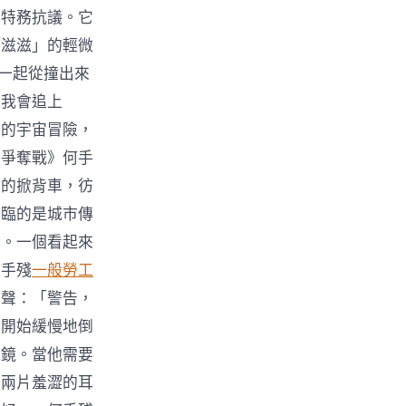
娃特務抗議。它
「滋滋」的輕微
，一起從撞出來
！我會追上
沾的宇宙冒險，
位爭奪戰》何手
舊的掀背車，彷
面臨的是城市傳
巷。一個看起來
何手殘
一般勞工
女聲：「警告，
，開始緩慢地倒
視鏡。當他需要
像兩片羞澀的耳