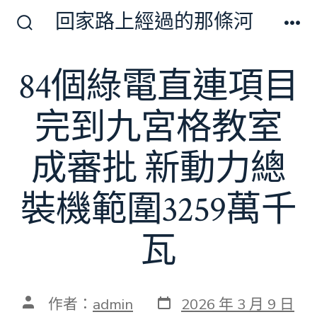
跳
回家路上經過的那條河
至
搜
選
尋
單
主
切
84個綠電直連項目
要
換
開
內
關
完到九宮格教室
容
成審批 新動力總
裝機範圍3259萬千
瓦
發
文
作者：
admin
2026 年 3 月 9 日
表
章