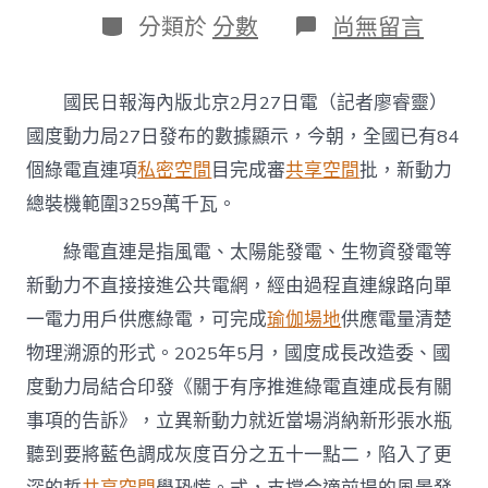
日
作
分
在
分類於
分數
尚無留言
期
者
類
〈84
個
綠
國民日報海內版北京2月27日電（記者廖睿靈）
電
直
國度動力局27日發布的數據顯示，今朝，全國已有84
連
個綠電直連項
私密空間
目完成審
共享空間
批，新動力
項
目
總裝機範圍3259萬千瓦。
完
到
綠電直連是指風電、太陽能發電、生物資發電等
九
宮
新動力不直接接進公共電網，經由過程直連線路向單
格
一電力用戶供應綠電，可完成
瑜伽場地
供應電量清楚
教
室
物理溯源的形式。2025年5月，國度成長改造委、國
成
度動力局結合印發《關于有序推進綠電直連成長有關
審
批
事項的告訴》，立異新動力就近當場消納新形張水瓶
新
聽到要將藍色調成灰度百分之五十一點二，陷入了更
動
力