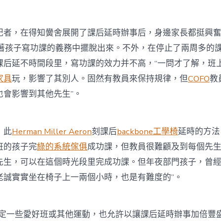
，在得知黌舍展開了課后延時辦事后，身邊家長都挺興奮
著孩子寫功課的義務中擺脫出來。不外，在停止了兩周多的
課后延不時間段里，寫功課的效力并不高，“一問才了解，班
家具
玩，影響了其別人。固然有教員來保持規律，但
COFO
教
也會影響到其他先生”。
，此
Herman Miller Aeron
刻課后
backbone工學椅
延時的方法
班的孩子完
綠的系統傢俱
成功課，但教員很難顧及到每個先生
先生，可以在這個時光段里完成功課。但年夜部門孩子，曾
老誠實實坐在椅子上一兩個小時，也是有難度的”。
一些愛好班或其他運動，也允許以讓課后延時辦事加倍豐盛