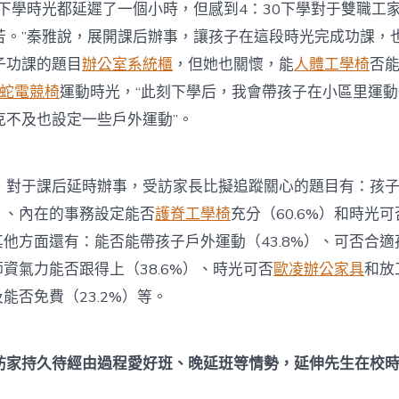
學時光都延遲了一個小時，但感到4：30下學對于雙職工
苦。”秦雅說，展開課后辦事，讓孩子在這段時光完成功課，
子功課的題目
辦公室系統櫃
，但她也關懷，能
人體工學椅
否
r雷蛇電競椅
運動時光，“此刻下學后，我會帶孩子在小區里運
克不及也設定一些戶外運動”。
于課后延時辦事，受訪家長比擬追蹤關心的題目有：孩子
%）、內在的事務設定能否
護脊工學椅
充分（60.6%）和時光
。其他方面還有：能否能帶孩子戶外運動（43.8%）、可否合
、師資氣力能否跟得上（38.6%）、時光可否
歐凌辦公家具
和放
及能否免費（23.2%）等。
訪家持久待經由過程愛好班、晚延班等情勢，延伸先生在校