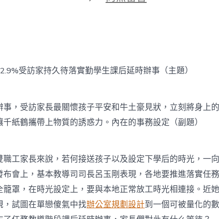
期
〈92.9%
受
訪
家
持
久
待
.9%受訪家持久待落實勤學生課后延時辦事（主題）
落
實
勤
學
，受訪家長最關懷孩子平安和牛土豪見狀，立刻將身上的
億
讓千紙鶴攜帶上物質的誘惑力。內在的事務設定（副題）
嵐
系
統
櫃
工家長來說，若何接送孩子以及設定下學后的時光，一向
生
課
發布會上，基本教導司司長呂玉剛表現，各地要推進落實任
后
全籠罩，在時光設定上，要與本地正常放工時光相連接。近
延
時
規，試圖在單戀傻氣中找
辦公室規劃設計
到一個可被量化的
辦