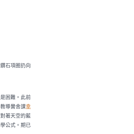
鑽石項圈扔向
是困難。此前
務教導黌舍課
幸
她對著天空的藍
數學公式。期已