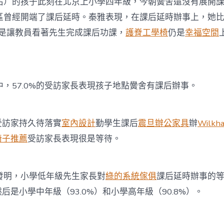
的孩子此刻在北京上小學四年級，今朝黌舍還沒有展開課
區曾經開端了課后延時。秦雅表現，在課后延時辦事上，她
“是讓教員看著先生完成課后功課，
護脊工學椅
仍是
幸福空間
57.0%的受訪家長表現孩子地點黌舍有課后辦事。
受訪家持久待落實
室內設計
勤學生課后
震旦辦公家具
辦
Wilkh
椅子推薦
受訪家長表現很是等待。
明，小學低年級先生家長對
綠的系統傢俱
課后延時辦事的
然后是小學中年級（93.0%）和小學高年級（90.8%）。