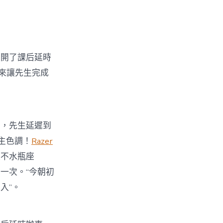
展開了課后延時
用來讓先生完成
，先生延遲到
主色調！
Razer
太不水瓶座
一次。“今朝初
入”。