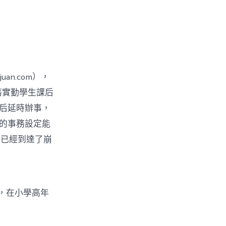
uan.com），
落實勤學生課后
課后延時辦事，
在的事務設定能
情已經到達了崩
%，在小學高年