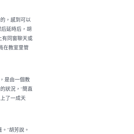
的，感到可以
課后延時后，胡
上有同窗聊天或
員在教室里管
，是由一個教
的狀況，“簡直
經上了一成天
。”胡芳說。