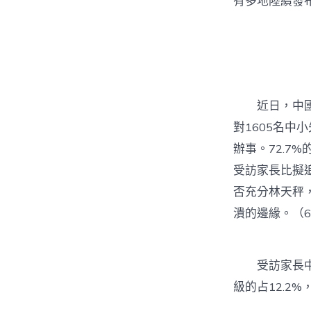
有多地陸續發
近日，中國青
對1605名中
辦事。72.
受訪家長比擬
否充分林天秤
潰的邊緣。（60
受訪家長中，
級的占12.2%