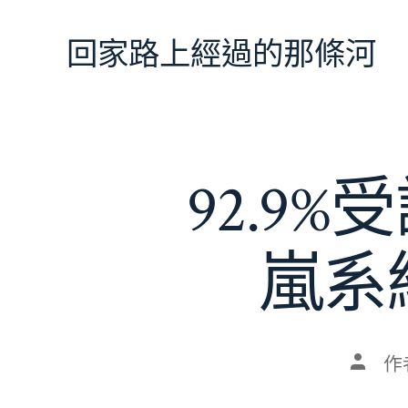
跳
至
回家路上經過的那條河
主
要
內
容
92.9
嵐系
文
作
章
作