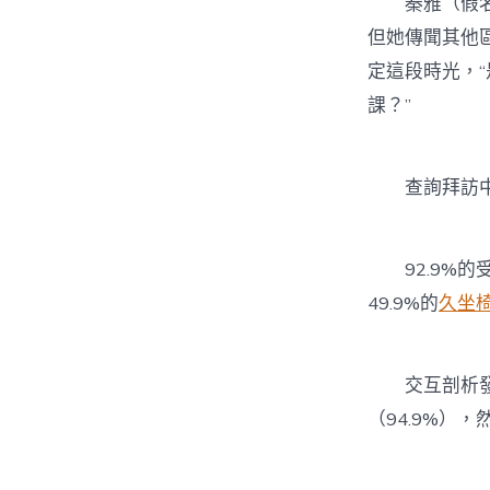
秦雅（假名）
但她傳聞其他
定這段時光，
課？”
查詢拜訪中，
92.9%的
49.9%的
久坐
交互剖析發
（94.9%），