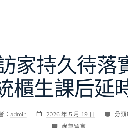
%受訪家持久待
統櫃生課后延
發
分
者：
admin
2026 年 5 月 19 日
分類
表
類
日
在
尚無留言