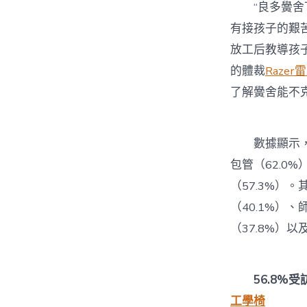
“良多黌舍下
有接孩子的艱
放工后教導孩
的體裁
Raze
了解黌舍能不
數據顯示，對
包管（62.0
（57.3%）
（40.1%）
（37.8%）以
56.8%受
工學椅