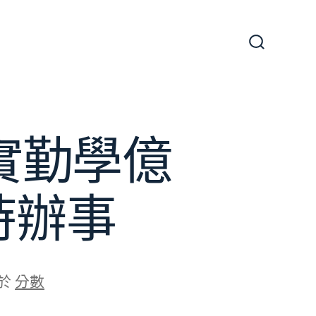
搜
尋
切
換
開
關
落實勤學億
時辦事
於
分數