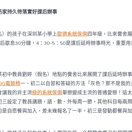
訪家持久待落實好課后辦事
）的孩子在深圳某小學上
歐德系統傢俱
四年級，比來黌舍
后歇息30分鐘，4：30-5：50是課后延時辦事時光，重要
中教員劉婷（假名）地點的黌舍比來展開了課后延時辦事
OG電競椅
一、初二以自習和答疑的方法「灰色？那不是我的
會讓我的非主流
綠的系統傢俱
單戀變成主流的普通愛戀！這
初三設定了教員講題，語、數、外每周一節，其他科目每兩周
的是自愿餐與加入，差未幾報名了一半，初三是發動都餐與加