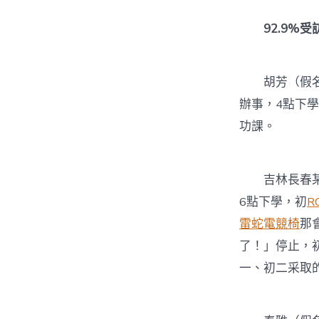
92.9%受
胡芳（假名
辦事，4點下學
功課。
吉林長春某初
6點下學，初
R
雷蛇電競椅
那
了！」停止，
一、初二采取