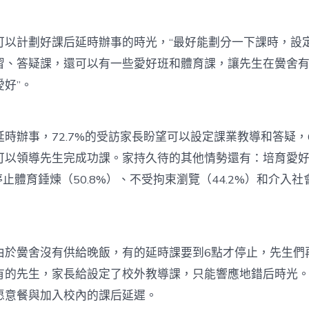
計劃好課后延時辦事的時光，“最好能劃分一下課時，設
習、答疑課，還可以有一些愛好班和體育課，讓先生在黌舍
好”。
辦事，72.7%的受訪家長盼望可以設定課業教導和答疑，6
可以領導先生完成功課。家持久待的其他情勢還有：培育愛
、停止體育錘煉（50.8%）、不受拘束瀏覽（44.2%）和介入社
。
黌舍沒有供給晚飯，有的延時課要到6點才停止，先生們
有的先生，家長給設定了校外教導課，只能響應地錯后時光
愿意餐與加入校內的課后延遲。