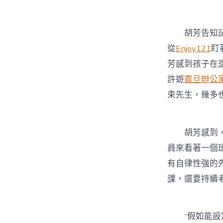
胡芳告知記者
從
Enjoy121
盯
芳感到孩子在
許遊
震旦辦公
束先生，幾多
胡芳感到
員來看著一個
有自律性強的
課，還要持續
“假如能設定