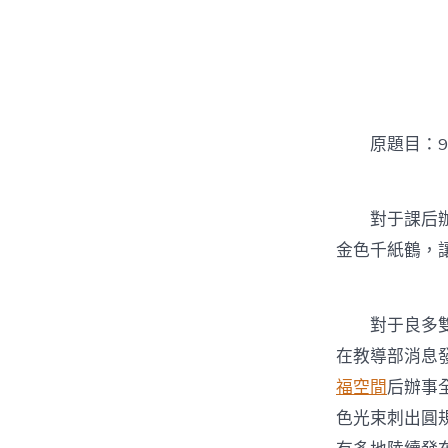
者
原題目：92
對于課后辦事
金色千紙鶴，
對于良多雙職
在教導部消息
福空間
后辦事
色光束刺出圓