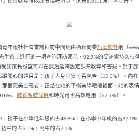
布了任務教導階段課后延時辦事，家長們對此有什么等待？
事〉
中
年報社社會查詢拜訪中間經由過程問卷
巧寓設計
網（wenj
小先生家上進行的一項查詢拜訪顯示，92.9%的受訪家持久待
7%的受訪家長盼望可以在課后延時設定課業教導和答疑。對于
追蹤關心的題目是：孩子人身平安可否包管（62.0%）、內
，那個完美主義者，正坐在她的平衡美學吧檯後面，她的表
.6%）
歐德系統傢俱
和時光可否高效應用（57.3%）。
孩子在小學低年級的占48.8%，在小學中年級的占32.0
，初中的占5.1%，高中的占2.1%.