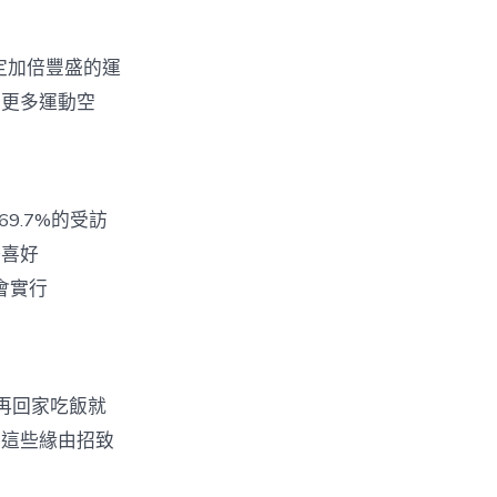
定加倍豐盛的運
有更多運動空
9.7%的受訪
好喜好
會實行
再回家吃飯就
。這些緣由招致