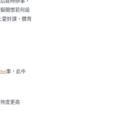
后延時辦事，
比擬關懷若何設
上愛好課、體育
ahn
事，此中
等待度更高