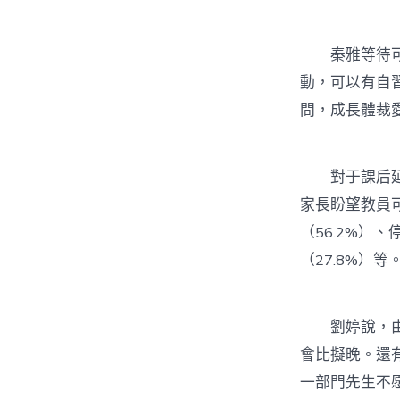
秦雅等待可以
動，可以有自
間，成長體裁愛
對于課后延時
家長盼望教員
（56.2%）
（27.8%）等
劉婷說，由於
會比擬晚。還
一部門先生不