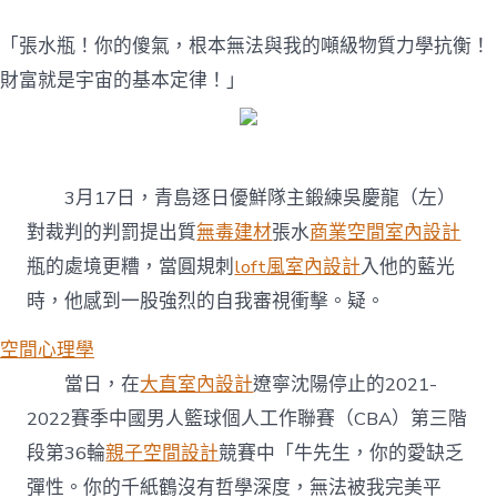
「張水瓶！你的傻氣，根本無法與我的噸級物質力學抗衡！
財富就是宇宙的基本定律！」
3月17日，青島逐日優鮮隊主鍛練吳慶龍（左）
對裁判的判罰提出質
無毒建材
張水
商業空間室內設計
瓶的處境更糟，當圓規刺
loft風室內設計
入他的藍光
時，他感到一股強烈的自我審視衝擊。疑。
空間心理學
當日，在
大直室內設計
遼寧沈陽停止的2021-
2022賽季中國男人籃球個人工作聯賽（CBA）第三階
段第36輪
親子空間設計
競賽中「牛先生，你的愛缺乏
彈性。你的千紙鶴沒有哲學深度，無法被我完美平