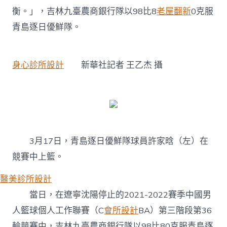
衡。」，吉林九臺農商銀行隊以98比8
老屋翻新
0克服
青島逐日優鮮隊。
身心診所設計
新華社記者 王乙杰 攝
3月17日，青島逐日優鮮隊球員許家晗（左）在
競賽中上籃。
醫美診所設計
當日，在遼寧沈陽停止的2021-2022賽季中國男
人籃球個人工作聯賽（C
會所設計
BA）第三階段第36
輪競賽中，吉林九臺農商銀行隊以98比80克服青島逐