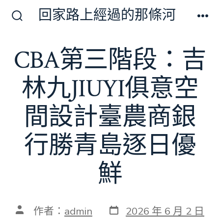
跳
回家路上經過的那條河
至
搜
選
尋
單
主
切
CBA第三階段：吉
要
換
開
內
關
林九JIUYI俱意空
容
間設計臺農商銀
行勝青島逐日優
鮮
發
文
作者：
admin
2026 年 6 月 2 日
表
章