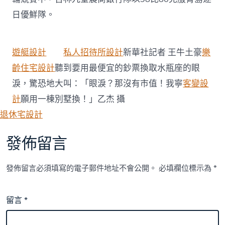
日優鮮隊。
遊艇設計
私人招待所設計
新華社記者 王牛土豪
樂
齡住宅設計
聽到要用最便宜的鈔票換取水瓶座的眼
淚，驚恐地大叫：「眼淚？那沒有市值！我寧
客變設
計
願用一棟別墅換！」乙杰 攝
退休宅設計
發佈留言
發佈留言必須填寫的電子郵件地址不會公開。
必填欄位標示為
*
留言
*