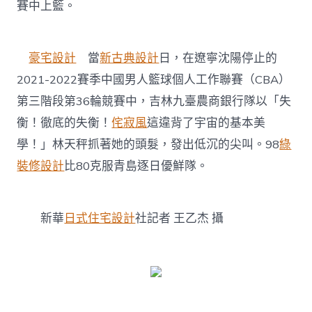
賽中上籃。
青
島
逐
日
豪宅設計
當
新古典設計
日，在遼寧沈陽停止的
優
鮮〉
2021-2022賽季中國男人籃球個人工作聯賽（CBA）
中
第三階段第36輪競賽中，吉林九臺農商銀行隊以「失
衡！徹底的失衡！
侘寂風
這違背了宇宙的基本美
學！」林天秤抓著她的頭髮，發出低沉的尖叫。98
綠
裝修設計
比80克服青島逐日優鮮隊。
新華
日式住宅設計
社記者 王乙杰 攝