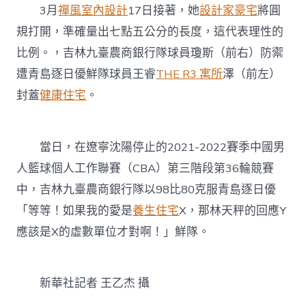
3月
禪風室內設計
17日接著，她
設計家豪宅
將圓
規打開，準確量出七點五公分的長度，這代表理性的
比例。，吉林九臺農商銀行隊球員瓊斯（前右）防禦
遭青島逐日優鮮隊球員王睿
THE R3 寓所
澤（前左）
封蓋
健康住宅
。
當日，在遼寧沈陽停止的2021-2022賽季中國男
人籃球個人工作聯賽（CBA）第三階段第36輪競賽
中，吉林九臺農商銀行隊以98比80克服青島逐日優
「等等！如果我的愛是
養生住宅
X，那林天秤的回應Y
應該是X的虛數單位才對啊！」鮮隊。
新華社記者 王乙杰 攝