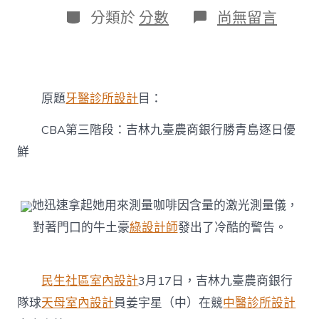
日
作
分
在
分類於
分數
尚無留言
期
者
類
〈CBA
第
三
階
段：
原題
牙醫診所設計
目：
吉
林
九
CBA第三階段：吉林九臺農商銀行勝青島逐日優
JIUYI
鮮
俱
意
空
間
她迅速拿起她用來測量咖啡因含量的激光測量儀，
設
對著門口的牛土豪
綠設計師
發出了冷酷的警告。
計
臺
農
商
民生社區室內設計
3月17日，吉林九臺農商銀行
銀
行
隊球
天母室內設計
員姜宇星（中）在競
中醫診所設計
勝