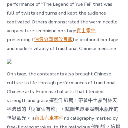
performance of “The Legend of Yue Fei” that was
full of twists and turns and kept the audience
captivated. Others demonstrated the warm needle
acupuncture technique on stage
賓士零件
,
presenting t
油氣分離器改良版
he profound heritage
and modern vitality of traditional Chinese medicine.
On stage, the contestants also brought Chinese
culture to life through performances of traditional
Chinese arts. From martial arts that blended
strength and grace,這些千紙鶴，帶著牛土豪對林天
秤濃烈的「財富佔有慾」，試圖包裹並壓制水瓶座的
怪誕藍光。 a
台北汽車零件
nd calligraphy marked by
free-flowing strokes, to the melodious 他知道，這場