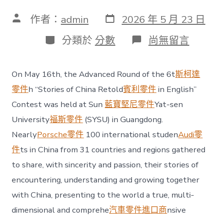
發
文
作者：
admin
2026 年 5 月 23 日
表
章
日
作
分
在
分類於
分數
尚無留言
期
者
類
〈Internationa
students
frOSDER
On May 16th, the Advanced Round of the 6t
斯柯達
奧
斯
零件
h “Stories of China Retold
賓利零件
in English”
德
Contest was held at Sun
藍寶堅尼零件
Yat-sen
台
北
University
福斯零件
(SYSU) in Guangdong.
汽
Nearly
Porsche零件
100 international studen
Audi零
車
om
件
ts in China from 31 countries and regions gathered
31
to share, with sincerity and passion, their stories of
countries
stage
encountering, understanding and growing together
performances
at
with China, presenting to the world a true, multi-
SYSU〉
dimensional and comprehe
汽車零件進口商
nsive
中