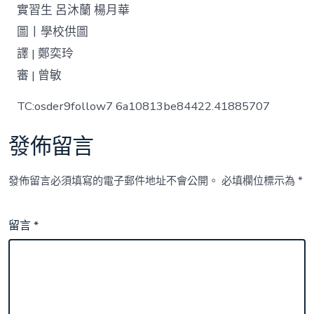
實習生 呂沐蘭 楊月華
圖丨學校供圖
譯 | 鄭奕玲
審 | 曾敏
TC:osder9follow7 6a10813be84422.41885707
發佈留言
發佈留言必須填寫的電子郵件地址不會公開。
必填欄位標示為
*
留言
*