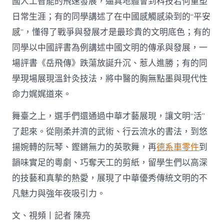
國人工智能的飛速發展，逼真地體會到科技若何重塑
日常生涯；有的同學講述了在中國感觸感染到的“平安
感”，懂得了戰爭與發展才是最珍貴的文明底色；有的
同學以中國評書為例講述中國文明的傳承與發展，一
場評書《岳飛傳》跌蕩放誕升沉、惹人進勝；有的同
學現場展現溫針灸技法，將中醫的胸無點墨與現代性
命力娓娓道來。
舞臺之上，選手們還通過中華才藝展現，讓文明“活”
了起來。從剛柔并濟的武術、行云流水的書法，到悠
揚婉轉的阮琴、鏗鏘無力的英歌舞，再
德系車零件
到
韻味實足的粵劇、巧奪天工的剪紙，留學生們以高深
的技藝和真摯的熱愛，展現了中華優秀傳統文明的不
凡魅力與強年夜吸引力。
文、視頻丨記者 陳亮