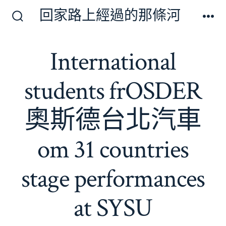
跳
回家路上經過的那條河
至
搜
選
尋
單
主
切
International
要
換
開
內
關
students frOSDER
容
奧斯德台北汽車
om 31 countries
stage performances
at SYSU