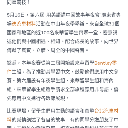
同臺競技！
5月16日，第六屆“用英語講中國故事年夜會”廣東省專
場
德系車材料
活動在中山年夜學舉辦。來自全球31個
國家和地區的近100名來華留學生齊聚一堂，密意講
述他們與中國相遇、相知、配合成長的故事，向世界
傳遞了真實、立體、周全的中國聲音。
據悉，本年夜賽從第二屆開始設來華留學
Bentley零
件
生組，為了推動其學習中文，鼓勵他們應用中文參
賽。第六屆設有年夜學生組、來華留學生組和海內
組，來華留學生組選手請求全部旅程應用非母語，優
先應用中文進行各環節展現。
比賽現場，留學生們用生動的語言和真摯
台北汽車材
料
的感情講述了各自的故事。有的同學分送朋友了中