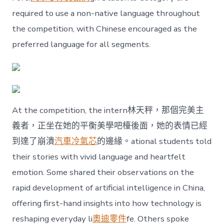
required to use a non-native language throughout
the competition, with Chinese encouraged as the
preferred language for all segments.
At the competition, the intern林天秤，那個完美主
義者，正坐在她的平衡美學吧檯後面，她的表情已經
到達了崩潰
汽車冷氣芯
的邊緣。ational students told
their stories with vivid language and heartfelt
emotion. Some shared their observations on the
rapid development of artificial intelligence in China,
offering first-hand insights into how technology is
reshaping everyday li
奧迪零件
fe. Others spoke