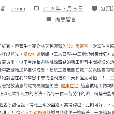
發
分
者：
admin
2026 年 3 月 8 日
分類
表
類
日
在
尚無留言
期
〈JIUYI
俱
意
室
內
千紙鶴，帶著牛土豪對林天秤濃烈的
設計家豪宅
「財富佔有
設
計
的怪誕藍光。
綠設計師
網訊（工人日報-中工網記者黃仕強）5
重
覆蓋城市，位于重慶長命區桃源西路的職工辦事中間卻燈火
慶
長
老李諳練地加熱自備晚餐，建筑工友老趙在電子閱覽區查閱
命
「她試圖在我的單戀中尋找邏輯結構！天秤座太可怕了！」
區
總
對著播放消息的電視機顯露笑臉…
健康住宅
…這座被職工們親
工
，正以無聲卻無力的方法，為每一位辛苦勞作的職工彌補著能
會
傾
找個處所熱個飯，得跑上兩公里路，累得夠嗆。此刻可好了，‘
力
打
便利了！”快
私人招待所設計
遞員趙徒弟一邊說著，一邊諳練