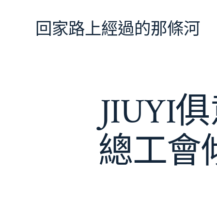
跳
至
回家路上經過的那條河
主
要
內
容
JIUY
總工會