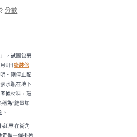
於
分數
慾」，試圖包裹
月8日
綠裝修
透明。剛停止配
電張水瓶在地下
工考據材料，環
熱稱為“能量加
量。
小紅屋’在街角
地走進一個掛著