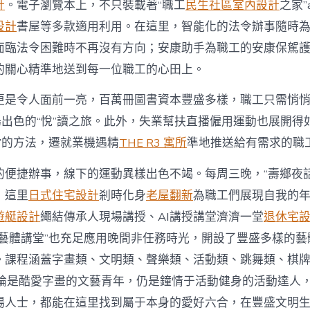
計
。電子瀏覽本上，不只裝載著“職工
民生社區室內設計
之家”
設計
書屋等多款適用利用。在這里，智能化的法令辦事隨時
面臨法令困難時不再沒有方向；安康助手為職工的安康保駕
的關心精準地送到每一位職工的心田上。
更是令人面前一亮，百萬冊圖書資本豐盛多樣，職工只需悄
場出色的“悅”讀之旅。此外，失業幫扶直播僱用運動也展開得
”的方法，遷就業機遇精
THE R3 寓所
準地推送給有需求的職
的便捷辦事，線下的運動異樣出色不竭。每周三晚，“壽鄉夜話
，這里
日式住宅設計
剎時化身
老屋翻新
為職工們展現自我的
遊艇設計
繩結傳承人現場講授、AI講授講堂濟濟一堂
退休宅
校藝體講堂”也充足應用晚間非任務時光，開設了豐盛多樣的藝
。課程涵蓋字畫類、文明類、聲樂類、活動類、跳舞類、棋
無論是酷愛字畫的文藝青年，仍是鐘情于活動健身的活動達人
場人士，都能在這里找到屬于本身的愛好六合，在豐盛文明