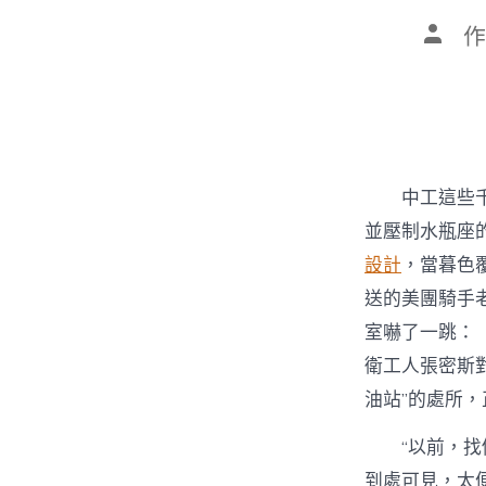
文
作
章
作
者
中工這些
並壓制水瓶座
設計
，當暮色
送的美團騎手
室嚇了一跳：
衛工人張密斯
油站”的處所
“以前，
到處可見，太