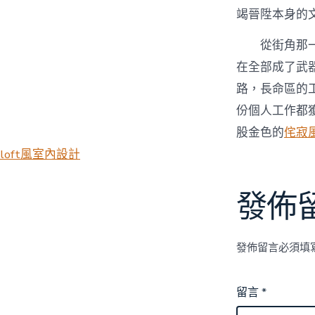
竭晉陞本身的
從街角那
在全部成了武
路，長命區的
份個人工作都
股金色的
侘寂
loft風室內設計
發佈
發佈留言必須填
留言
*