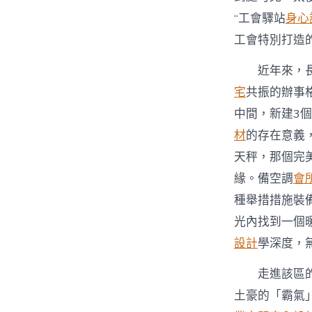
“工會驛站
身心
工會特別打造
近年來，
宅
共振的辦事
中間，新建3
材
的存在意義
天秤，那個完
緣。備空調
會
種舉措措施裝
光內找到一個
設計
學深度，
走進該區
土豪的「霸氣