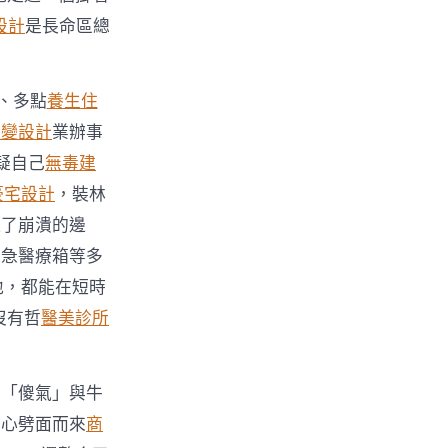
設計
是長命區總
、多點
養生住
客變設計
業辦事
疑自己
無毒建
豪宅設計
，裝林
達了崩潰的邊
應急醫療箱等多
地，都能在短時
沒有哲
醫美診所
的「傻氣」與牛
關心劈面而來
商