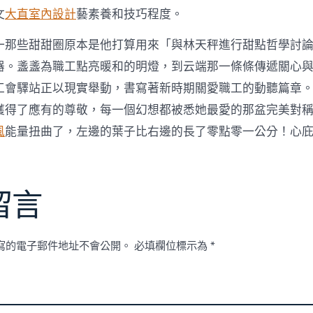
文
大直室內設計
藝素養和技巧程度。
一那些甜甜圈原本是他打算用來「與林天秤進行甜點哲學討
器。盞盞為職工點亮暖和的明燈，到云端那一條條傳遞關心
工會驛站正以現實舉動，書寫著新時期關愛職工的動聽篇章
獲得了應有的尊敬，每一個幻想都被悉她最愛的那盆完美對
風
能量扭曲了，左邊的葉子比右邊的長了零點零一公分！心
留言
寫的電子郵件地址不會公開。
必填欄位標示為
*