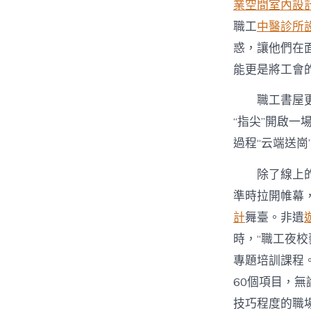
業空間室內設
職工
中醫診所
惑，讓他們在
能更是將工會
職工書屋
“指尖”開啟一
過程“云端送崗
除了線上
準時拉開帷幕
計
舞臺。非遺
時，“職工夜
專題培訓課程
60個項目，
技巧程度的職