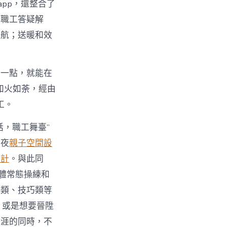
app，還整合了
為職工答疑解
護航；送暖和效
悄一點，就能在
如火如荼，經由
工。
，職工舞臺”
年夜
親子空間設
設計
。與此同
體常態操練和
牌類、技巧類等
，或是想要晉陞
生涯的同時，不