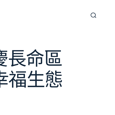
搜
尋
切
換
開
關
重慶長命區
幸福生態