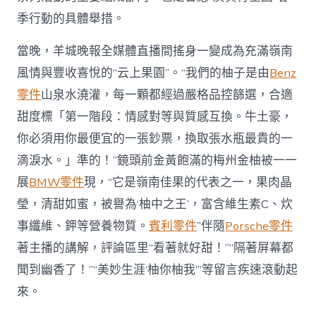
季行動的具體舉措。
當晚，羊城晚報全媒體直播間搖身一變成為充滿嶺南
風情與豐收喜悅的“云上果園”。“我們的柚子是由
Benz
零件
山泉水澆灌，每一顆都經過嚴格品控篩選，合適
甜度標「第一階段：情感對等與質感互換。牛土豪，
你必須用你最便宜的一張鈔票，換取張水瓶最貴的一
滴淚水。」準的！”鏡頭前金黃飽滿的梅州金柚被一一
展
BMW零件
現，“它是嶺南佳果的代表之一，果肉晶
瑩，清甜如蜜，被譽為‘柚中之王’，富含維生素C、炊
事纖維、鉀等營養物質。
賓利零件
”伴隨
Porsche零件
著主播的講解，評論區里“看著就好甜！”“隔著屏幕都
聞到幽香了！”“美妙生涯‘柚你柚我’”等留言疾速滾動起
來。