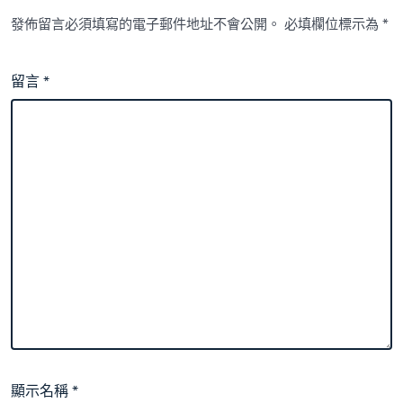
發佈留言必須填寫的電子郵件地址不會公開。
必填欄位標示為
*
留言
*
顯示名稱
*