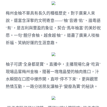
梅州金柚不單具有長久的種植歷史，對于廣東人來
說，還富含深摯的文明寄意——“柚”音通“佑”、諧粵語
“有”，是吉利與豐盈的象征，契合“馬年柚富”的美妙祝
愿。一句“靚仔食柚，越食越‘柚’”，道盡了廣東人啖柚
祈福、笑納好運的生涯意趣。
柚子可謂“全身都是寶”。直播中，主播現場化身“吃貨”
現場品嘗梅州金柚，隨著一塊塊晶瑩的柚肉進口，汁
水瞬間在口腔中爆炸開，直呼“停不下來”，更與觀眾
熱情互動，一路分送朋友讓柚子“變廢為寶”的秘訣。