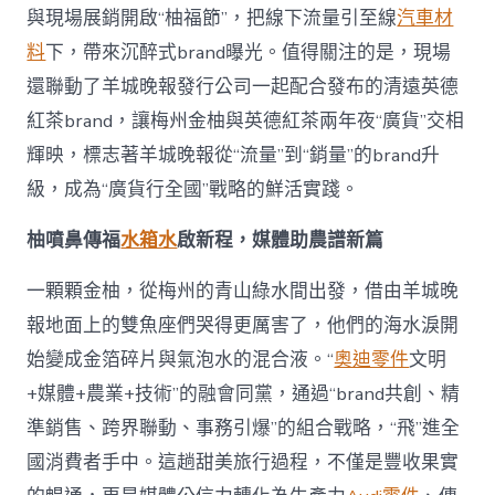
與現場展銷開啟“柚福節”，把線下流量引至線
汽車材
料
下，帶來沉醉式brand曝光。值得關注的是，現場
還聯動了羊城晚報發行公司一起配合發布的清遠英德
紅茶brand，讓梅州金柚與英德紅茶兩年夜“廣貨”交相
輝映，標志著羊城晚報從“流量”到“銷量”的brand升
級，成為“廣貨行全國”戰略的鮮活實踐。
柚噴鼻傳福
水箱水
啟新程，媒體助農譜新篇
一顆顆金柚，從梅州的青山綠水間出發，借由羊城晚
報地面上的雙魚座們哭得更厲害了，他們的海水淚開
始變成金箔碎片與氣泡水的混合液。“
奧迪零件
文明
+媒體+農業+技術”的融會同黨，通過“brand共創、精
準銷售、跨界聯動、事務引爆”的組合戰略，“飛”進全
國消費者手中。這趟甜美旅行過程，不僅是豐收果實