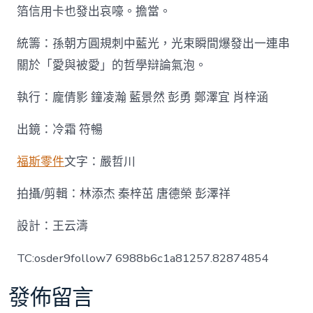
箔信用卡也發出哀嚎。擔當。
統籌：孫朝方圓規刺中藍光，光束瞬間爆發出一連串
關於「愛與被愛」的哲學辯論氣泡。
執行：龐倩影 鐘凌瀚 藍景然 彭勇 鄭澤宜 肖梓涵
出鏡：冷霜 符暢
福斯零件
文字：嚴哲川
拍攝/剪輯：林添杰 秦梓茁 唐德榮 彭澤祥
設計：王云濤
TC:osder9follow7 6988b6c1a81257.82874854
發佈留言